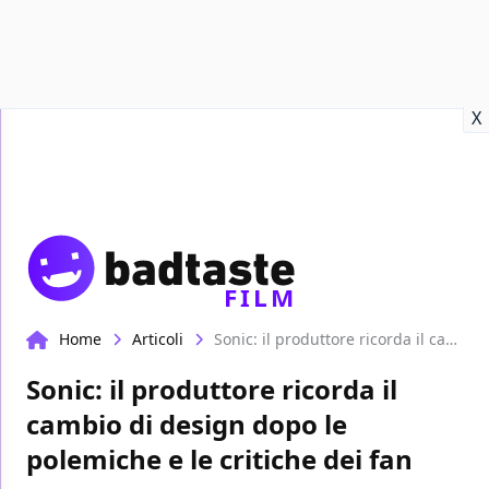
Recensioni
Format video
Marvel
Netflix
Disney+
Prime
X
FILM
Home
Articoli
Sonic: il produttore ricorda il cambio di design dopo le polemiche e le critiche dei fan
Sonic: il produttore ricorda il
cambio di design dopo le
polemiche e le critiche dei fan