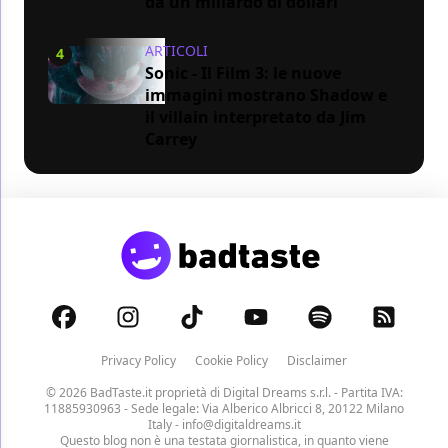
da un miliardo di dollari
ARTICOLI
4
Sonic - Il Film 3: le nuove
immagini mostrano Shadow e
il villain interpretato da Jim
Carrey
Privacy Policy
Cookie Policy
Disclaimer
© 2026 BadTaste.it proprietà di
Digital Dreams s.r.l.
- Partita IVA:
11885930963 - Sede legale: Via Alberico Albricci 8, 20122 Milano
Italy -
info@digitaldreams.it
Questo blog non è una testata giornalistica, in quanto viene