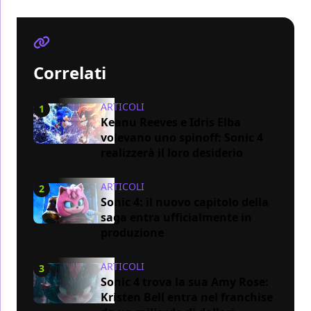
Correlati
ARTICOLI
1
Keanu Reeves e Idris Elba
volevano uno spinoff: Sonic 4
realizzerà il loro desiderio
ARTICOLI
2
Sonic 4: il nuovo capitolo della
saga entra ufficialmente in
produzione
ARTICOLI
3
Sonic 4 trova la sua Amy Rose:
Kristen Bell entra nel franchise