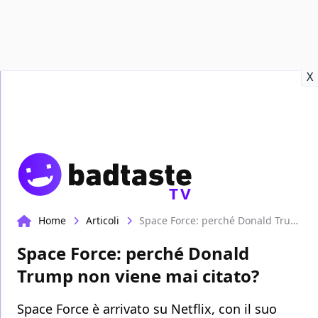
Recensioni
Format video
Marvel
Netflix
Disney+
Prime
X
TV
Home
Articoli
Space Force: perché Donald Trump non viene mai citato?
Space Force: perché Donald
Trump non viene mai citato?
Space Force è arrivato su Netflix, con il suo