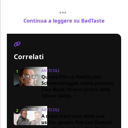
Continua a leggere su BadTaste
Correlati
ARTICOLI
1
Questo film su Netflix con
Schwarzenegger aveva previsto
Elon Musk 20 anni prima della
Silicon Valley
ARTICOLI
2
A quasi trent'anni dalla sua
uscita, questo film con Samuel