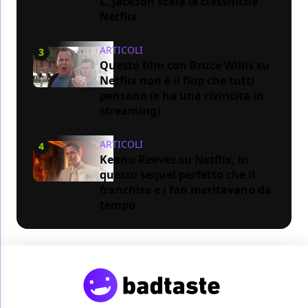
L. Jackson scala le classifiche
Netflix
ARTICOLI
3
Questo film con Bruce Willis su
Netflix non è il flop che tutti
pensano (e ha una rivincita in
streaming)
ARTICOLI
4
Keanu Reeves su Netflix, in
questo sequel perfetto che il
franchise e i fan meritavano da
tempo