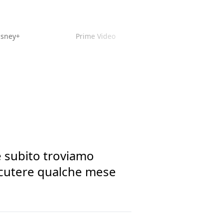
isney+
Prime Video
e subito troviamo
scutere qualche mese