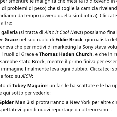
per smentire le malignità che mesi fa lo dicevano in cr
 di problemi di peso) che si toglie la camicia rivelan
arliamo da tempo (ovvero quella simbiotica). Cliccate
altre:
 galleria (si tratta di
Ain't It Cool News
) possiamo fina
r Grace
nel suo ruolo di
Eddie Brock
, giornalista de
steneva che per motivi di marketing la Sony stava vo
i ruoli di Grace e
Thomas Haden Church
, e che in r
sarebbe stato Brock, mentre il primo finiva per esse
 immagine finalmente leva ogni dubbio. Cliccateci s
le foto su
AICN
:
oto di
Tobey Maguire
: un fan le ha scattate e le ha 
te qui sotto per vederle:
Spider Man 3
si protrarranno a New York per altre c
pettatevi quindi nuovi reportage da oltreoceano...