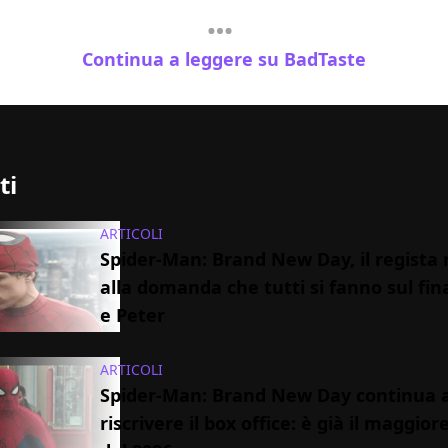
Continua a leggere su BadTaste
ti
ARTICOLI
Spider-Man: Brand New Day, il regista 
alla domanda che tutti si fanno sul fin
e Peter
ARTICOLI
Spider-Man: Brand New Day continua 
riscrivere il box office: è già il maggior