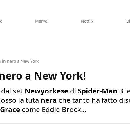
eo
Marvel
Netflix
D
 in nero a New York!
nero a New York!
 dal set
Newyorkese
di
Spider-Man 3
, 
osso la tuta
nera
che tanto ha fatto di
 Grace
come Eddie Brock...