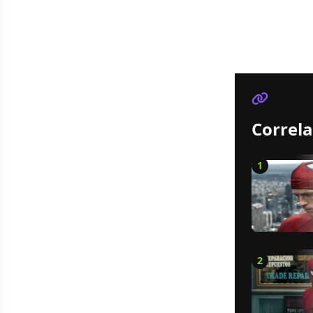
Correla
1
2