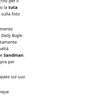
isi per il
do la
tuta
 sulla foto
lmente
l
Daily Bugle
.
lutamente
ealtà
re
Sandman
.
opra per
uppate sul suo
inque