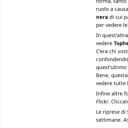
forma, tanto 
ruolo a causa
nera
di cui p
per vedere le 
In quest'altra
vedere
Tophe
C'era chi so
confondendo 
quest'ultimo 
Bene, questa
vedere tutte 
Infine altre f
Flickr
. Clicca
Le riprese di
settimane. As