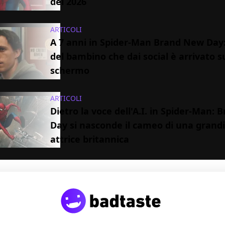
del 2026
ARTICOLI
A 7 anni in Spider-Man Brand New Day: 
del bambino che dai social è arrivato s
schermo
ARTICOLI
Dietro la voce dell'A.I. in Spider-Man:
Day si nasconde il cameo di una grand
attrice britannica