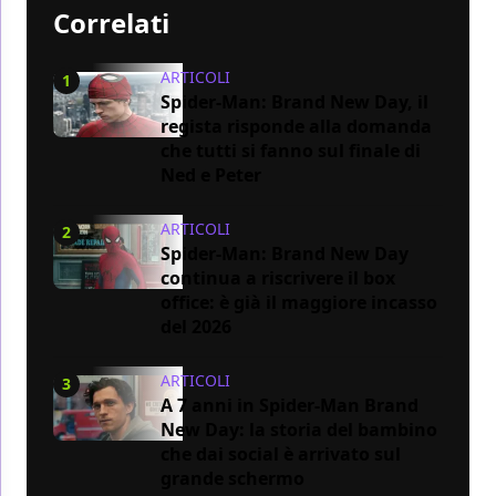
Correlati
ARTICOLI
1
Spider-Man: Brand New Day, il
regista risponde alla domanda
che tutti si fanno sul finale di
Ned e Peter
ARTICOLI
2
Spider-Man: Brand New Day
continua a riscrivere il box
office: è già il maggiore incasso
del 2026
ARTICOLI
3
A 7 anni in Spider-Man Brand
New Day: la storia del bambino
che dai social è arrivato sul
grande schermo