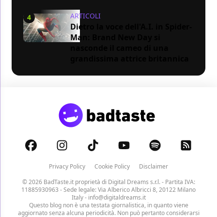
ARTICOLI
4
Dietro la voce dell'A.I. in Spider-
Man: Brand New Day si
nasconde il cameo di una
grandissima attrice britannica
Privacy Policy
Cookie Policy
Disclaimer
© 2026 BadTaste.it proprietà di
Digital Dreams s.r.l.
- Partita IVA:
11885930963 - Sede legale: Via Alberico Albricci 8, 20122 Milano
Italy -
info@digitaldreams.it
Questo blog non è una testata giornalistica, in quanto viene
aggiornato senza alcuna periodicità. Non può pertanto considerarsi