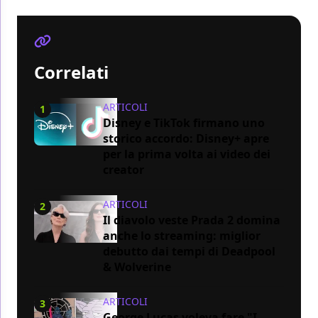
Correlati
ARTICOLI
1
Disney e TikTok firmano uno
storico accordo: Disney+ apre
per la prima volta ai video dei
creator
ARTICOLI
2
Il diavolo veste Prada 2 domina
anche lo streaming: miglior
debutto dai tempi di Deadpool
& Wolverine
ARTICOLI
3
George Lucas voleva fare "I