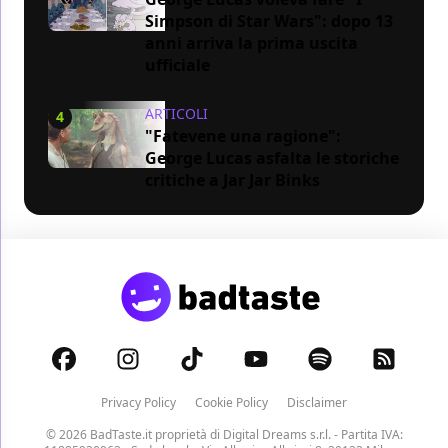
Simpson di Star Wars": dopo 13
anni arriva la prima uscita
ufficiale
ARTICOLI
4
"Fatevene una ragione":
George Lucas asfalta le storiche
critiche a Jar Jar Binks
Privacy Policy
Cookie Policy
Disclaimer
© 2026 BadTaste.it proprietà di
Digital Dreams s.r.l.
- Partita IVA: