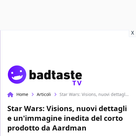
Recensioni
Format video
Marvel
Netflix
Disney+
Prime
X
TV
Home
Articoli
Star Wars: Visions, nuovi dettagli e un'immagine inedita del corto prodotto da Aardman
Star Wars: Visions, nuovi dettagli
e un'immagine inedita del corto
prodotto da Aardman