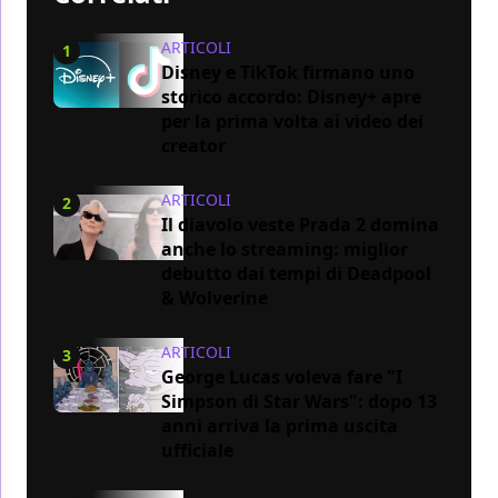
ARTICOLI
1
Disney e TikTok firmano uno
storico accordo: Disney+ apre
per la prima volta ai video dei
creator
ARTICOLI
2
Il diavolo veste Prada 2 domina
anche lo streaming: miglior
debutto dai tempi di Deadpool
& Wolverine
ARTICOLI
3
George Lucas voleva fare "I
Simpson di Star Wars": dopo 13
anni arriva la prima uscita
ufficiale