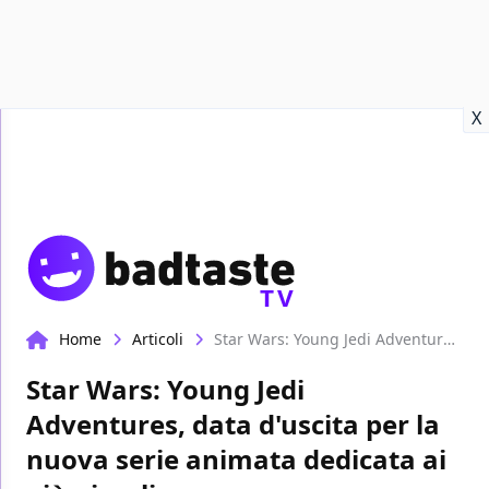
Recensioni
Format video
Marvel
Netflix
Disney+
Prime
X
TV
Home
Articoli
Star Wars: Young Jedi Adventures, data d'uscita per la nuova serie animata dedicata ai più piccoli
Star Wars: Young Jedi
Adventures, data d'uscita per la
nuova serie animata dedicata ai