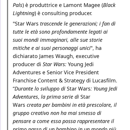
Pals
) è produttrice e Lamont Magee (
Black
Lightning
) è consulting producer.
"Star Wars
trascende le generazioni; i fan di
tutte le età sono profondamente legati ai
suoi mondi immaginari, alle sue storie
mitiche e ai suoi personaggi unici
", ha
dichiarato James Waugh, executive
producer di
Star Wars:
Young Jedi
Adventures e Senior Vice President
Franchise Content & Strategy di Lucasfilm.
“
Durante lo sviluppo di
Star Wars
: Young Jedi
Adventures
,
la prima serie di
Star
Wars
creata per bambini in età prescolare, il
gruppo creativo non ha mai smesso di
pensare a come essa possa rappresentare il
primo passo di un bambino in un mondo più