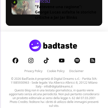
ARTICOLI
4
"Fatevene una ragione":
George Lucas asfalta le storiche
critiche a Jar Jar Binks
Privacy Policy
Cookie Policy
Disclaimer
© 2026 BadTaste.it proprietà di
Digital Dreams s.r.l.
- Partita IVA:
11885930963 - Sede legale: Via Alberico Albricci 8, 20122 Milano
Italy -
info@digitaldreams.it
Questo blog non è una testata giornalistica, in quanto viene
aggiornato senza alcuna periodicità. Non può pertanto considerarsi
un prodotto editoriale ai sensi della legge n. 62 del 07.03.2001
Photo Credits: l’editore ha i diritti di utilizzo delle immagini presenti
sul sito.