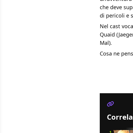
che deve sup
di pericoli e 
Nel cast voca
Quaid (Jaeger
Mal).
Cosa ne pens
Correla
1