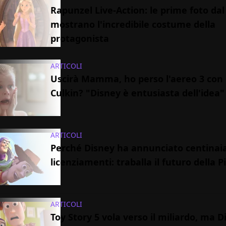
Rapunzel Live-Action: le prime foto dal
mostrano l'incredibile costume della
protagonista
ARTICOLI
Uscirà Mamma, ho perso l'aereo 3 con
Culkin? "Disney è entusiasta dell'idea"
ARTICOLI
Perché Disney ha annunciato centinaia
licenziamenti: traballa il futuro della P
ARTICOLI
Toy Story 5 vola verso il miliardo, ma D