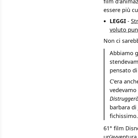
film d'anima
essere più c
LEGGI
-
St
voluto punt
Non ci sarebb
Abbiamo gi
stendevamo
pensato di 
C'era anch
vedevamo un
Distruggerò 
barbara di
fichissimo.
61° film Dis
un’avventura 