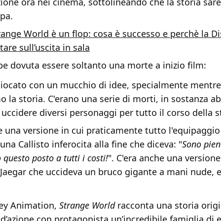
zione ora nei cinema, sottolineando che la storia sa
upa.
range World è un flop: cosa è successo e perchè la D
are sull’uscita in sala
e dovuta essere soltanto una morte a inizio film:
ocato con un mucchio di idee, specialmente mentre
 la storia. C'erano una serie di morti, in sostanza 
uccidere diversi personaggi per tutto il corso della s
e una versione in cui praticamente tutto l'equipaggio
a Callisto inferocita alla fine che diceva: "
Sono pien
questo posto a tutti i costi!
". C'era anche una versione
 Jaegar che uccideva un bruco gigante a mani nude, 
ney Animation,
Strange World
racconta una storia origi
d’azione con protagonista un’incredibile famiglia di 