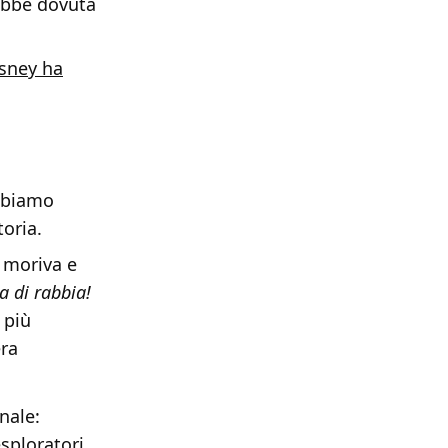
rebbe dovuta
isney ha
abbiamo
toria.
 moriva e
a di rabbia!
 più
era
nale:
esploratori