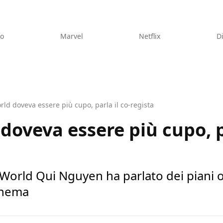
eo
Marvel
Netflix
D
ld doveva essere più cupo, parla il co-regista
doveva essere più cupo, pa
 World Qui Nguyen ha parlato dei piani ori
inema