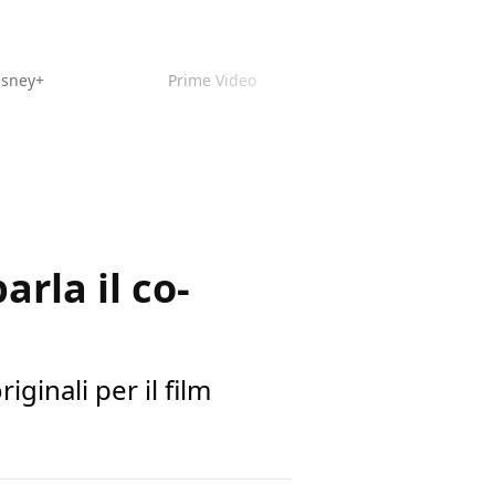
isney+
Prime Video
rla il co-
ginali per il film