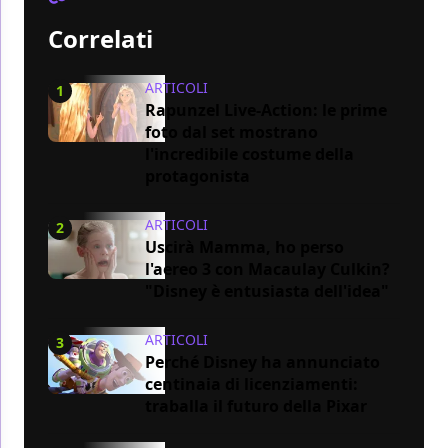
Correlati
ARTICOLI
1
Rapunzel Live-Action: le prime
foto dal set mostrano
l'incredibile costume della
protagonista
ARTICOLI
2
Uscirà Mamma, ho perso
l'aereo 3 con Macaulay Culkin?
"Disney è entusiasta dell'idea"
ARTICOLI
3
Perché Disney ha annunciato
centinaia di licenziamenti:
traballa il futuro della Pixar