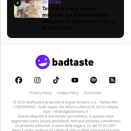
ARTICOLI
4
Toy Story 5 vola verso il
miliardo, ma Disney licenzia
centinaia di dipendenti: Pixar è
la più colpita
Privacy Policy
Cookie Policy
Disclaimer
© 2026 BadTaste.it proprietà di
Digital Dreams s.r.l.
- Partita IVA:
11885930963 - Sede legale: Via Alberico Albricci 8, 20122 Milano
Italy -
info@digitaldreams.it
Questo blog non è una testata giornalistica, in quanto viene
aggiornato senza alcuna periodicità. Non può pertanto considerarsi
un prodotto editoriale ai sensi della legge n. 62 del 07.03.2001
Photo Credits: l’editore ha i diritti di utilizzo delle immagini presenti