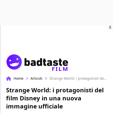
Recensioni
Format video
Marvel
Netflix
Disney+
Prime
X
FILM
Home
Articoli
Strange World: i protagonisti del film Disney in una nuova immagine ufficiale
Strange World: i protagonisti del
film Disney in una nuova
immagine ufficiale