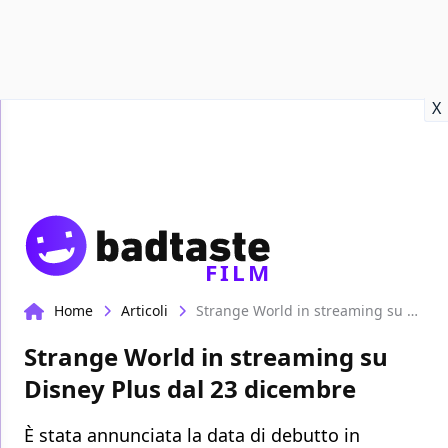
Recensioni
Format video
Marvel
Netflix
Disney+
Prime
X
FILM
Home
Articoli
Strange World in streaming su Disney Plus dal 23 dicembre
Strange World in streaming su
Disney Plus dal 23 dicembre
È stata annunciata la data di debutto in