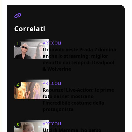
Correlati
ARTICOLI
1
Il diavolo veste Prada 2 domina
anche lo streaming: miglior
debutto dai tempi di Deadpool
& Wolverine
ARTICOLI
2
Rapunzel Live-Action: le prime
foto dal set mostrano
l'incredibile costume della
protagonista
ARTICOLI
3
Uscirà Mamma, ho perso