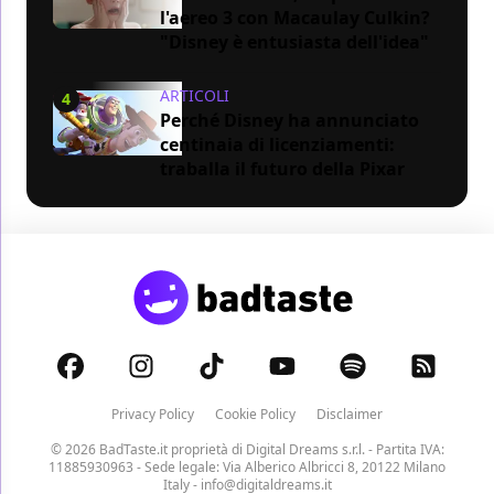
l'aereo 3 con Macaulay Culkin?
"Disney è entusiasta dell'idea"
ARTICOLI
4
Perché Disney ha annunciato
centinaia di licenziamenti:
traballa il futuro della Pixar
Privacy Policy
Cookie Policy
Disclaimer
© 2026 BadTaste.it proprietà di
Digital Dreams s.r.l.
- Partita IVA:
11885930963 - Sede legale: Via Alberico Albricci 8, 20122 Milano
Italy -
info@digitaldreams.it