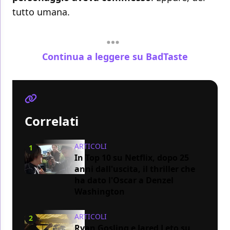
tutto umana.
Continua a leggere su BadTaste
Correlati
ARTICOLI
1
In Top 10 su Netflix, dopo 25
anni dall'uscita, il thriller che
ha dato l'Oscar a Denzel
Washington
ARTICOLI
2
Ryan Gosling e Jared Leto su