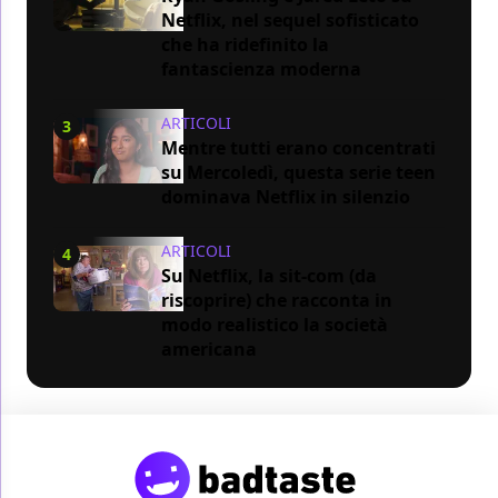
Netflix, nel sequel sofisticato
che ha ridefinito la
fantascienza moderna
ARTICOLI
3
Mentre tutti erano concentrati
su Mercoledì, questa serie teen
dominava Netflix in silenzio
ARTICOLI
4
Su Netflix, la sit-com (da
riscoprire) che racconta in
modo realistico la società
americana