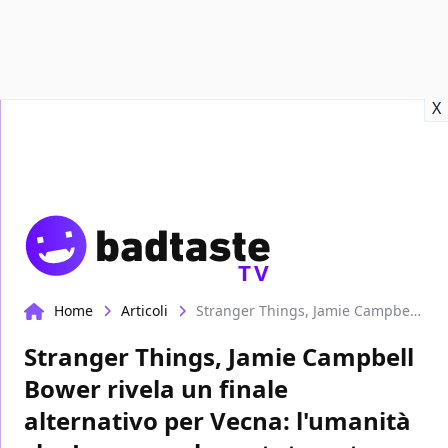
Recensioni
Format video
Marvel
Netflix
Disney+
Prime
X
TV
Home
Articoli
Stranger Things, Jamie Campbell Bower rivela un finale alternativo per Vecna: l'umanità che Joyce non ha potuto notare
Stranger Things, Jamie Campbell
Bower rivela un finale
alternativo per Vecna: l'umanità