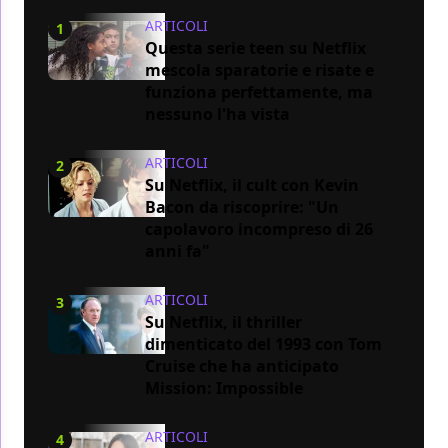
ARTICOLI
1
Questa serie teen su Netflix
mescola sparatorie e risate e
funziona perfettamente, ma
nessuno l'ha vista
ARTICOLI
2
Su Netflix, il cult con Kevin
Bacon da riscoprire: "Un
capolavoro incompreso di 26
anni fa"
ARTICOLI
3
Su Netflix, il thriller
dimenticato del 1993 con Tom
Cruise che ha anticipato
Mission: Impossible
ARTICOLI
4