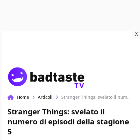
Recensioni
Format video
Marvel
Netflix
Disney+
Prime
X
TV
Home
Articoli
Stranger Things: svelato il numero di episodi della stagione 5
Stranger Things: svelato il
numero di episodi della stagione
5