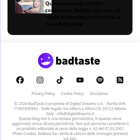
Questo revenge thriller
coreano su Netflix ispirato a Il
conte di Montecristo merita la
tua attenzione
Privacy Policy
Cookie Policy
Disclaimer
© 2026 BadTaste.it proprietà di
Digital Dreams s.r.l.
- Partita IVA:
11885930963 - Sede legale: Via Alberico Albricci 8, 20122 Milano
Italy -
info@digitaldreams.it
Questo blog non è una testata giornalistica, in quanto viene
aggiornato senza alcuna periodicità. Non può pertanto considerarsi
un prodotto editoriale ai sensi della legge n. 62 del 07.03.2001
Photo Credits: l’editore ha i diritti di utilizzo delle immagini presenti
sul sito.