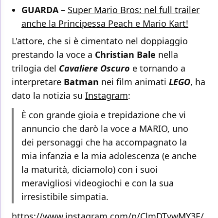
GUARDA
–
Super Mario Bros: nel full trailer
anche la Principessa Peach e Mario Kart!
L'attore, che si è cimentato nel doppiaggio
prestando la voce a
Christian Bale
nella
trilogia del
Cavaliere Oscuro
e tornando a
interpretare
Batman
nei film animati
LEGO
, ha
dato la notizia su
Instagram
:
È con grande gioia e trepidazione che vi
annuncio che darò la voce a MARIO, uno
dei personaggi che ha accompagnato la
mia infanzia e la mia adolescenza (e anche
la maturità, diciamolo) con i suoi
meravigliosi videogiochi e con la sua
irresistibile simpatia.
https://www.instagram.com/p/ClmDTvwMY3E/