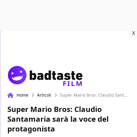
Recensioni
Format video
Marvel
Netflix
Disney+
Prime
X
FILM
Home
Articoli
Super Mario Bros: Claudio Santamaria sarà la voce del protagonista
Super Mario Bros: Claudio
Santamaria sarà la voce del
protagonista