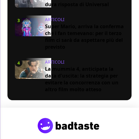
dura risposta di Universal
ARTICOLI
3
Super Mario, arriva la conferma
che i fan temevano: per il terzo
film ci sarà da aspettare più del
previsto
ARTICOLI
4
La mummia 4, anticipata la
data d'uscita: la strategia per
evitare la concorrenza con un
altro film molto atteso