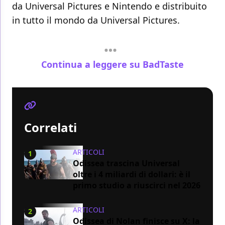
da Universal Pictures e Nintendo e distribuito
in tutto il mondo da Universal Pictures.
Continua a leggere su BadTaste
Correlati
ARTICOLI
1
Odissea trascina Universal
oltre i 4 miliardi di dollari: è il
primo studio a riuscirci nel 2026
ARTICOLI
2
Odissea di Nolan finisce su X: la