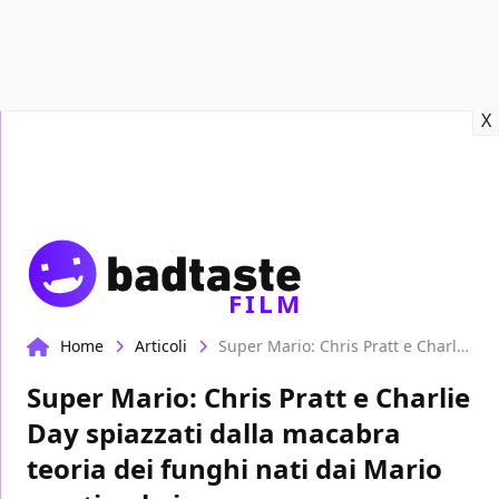
Recensioni
Format video
Marvel
Netflix
Disney+
Prime
X
FILM
Home
Articoli
Super Mario: Chris Pratt e Charlie Day spiazzati dalla macabra teoria dei funghi nati dai Mario morti nel gioco
Super Mario: Chris Pratt e Charlie
Day spiazzati dalla macabra
teoria dei funghi nati dai Mario