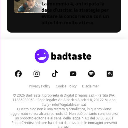
La mummia 4, anticipata la
data d'uscita: la strategia per
evitare la concorrenza con un
altro film molto atteso
Privacy Policy
Cookie Policy
Disclaimer
© 2026 BadTaste.it proprietà di
Digital Dreams s.r.l.
- Partita IVA:
11885930963 - Sede legale: Via Alberico Albricci 8, 20122 Milano
Italy -
info@digitaldreams.it
Questo blog non è una testata giornalistica, in quanto viene
aggiornato senza alcuna periodicità. Non può pertanto considerarsi
un prodotto editoriale ai sensi della legge n. 62 del 07.03.2001
Photo Credits: l’editore ha i diritti di utilizzo delle immagini presenti
sul sito.