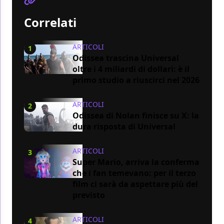
Correlati
ARTICOLI
1
Odissea trascina Universal
oltre i 4 miliardi di dollari: è il
primo studio a riuscirci nel 2026
ARTICOLI
2
Odissea di Nolan finisce su X: la
dura risposta di Universal
ARTICOLI
3
Super Mario, arriva la conferma
che i fan temevano: per il terzo
film ci sarà da aspettare più del
previsto
ARTICOLI
4