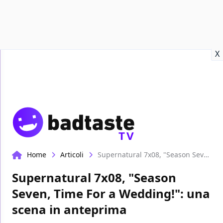
Recensioni
Format video
Marvel
Netflix
Disney+
Prime
X
TV
Home
Articoli
Supernatural 7x08, "Season Seven, Time For a Wedding!": una scena in anteprima
Supernatural 7x08, "Season
Seven, Time For a Wedding!": una
scena in anteprima