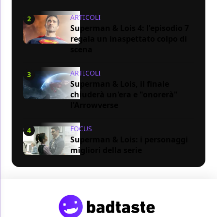
ARTICOLI
2
Superman & Lois 4: l'episodio 7
regala un inaspettato colpo di
scena
ARTICOLI
3
Superman & Lois, il finale
chiuderà un'era e "onorerà"
l'Arrowverse
FOCUS
4
Superman & Lois: i personaggi
migliori della serie