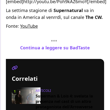
[embed]http://youtu.be/Poh9kAZ6moY[/embed]
La settima stagione di
Supernatural
va in
onda in America al venrrdì, sul canale
The CW.
Fonte:
YouTube
Continua a leggere su BadTaste
Correlati
ARTICOLI
1
Superman & Lois 4: svelata la
presenza nel cast di un altro
protagonista dell'Arrowverse