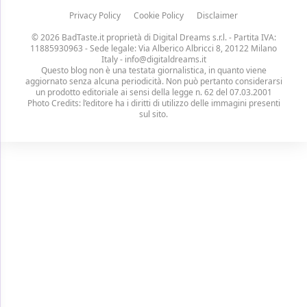
Privacy Policy
Cookie Policy
Disclaimer
© 2026 BadTaste.it proprietà di
Digital Dreams s.r.l.
- Partita IVA:
11885930963 - Sede legale: Via Alberico Albricci 8, 20122 Milano
Italy -
info@digitaldreams.it
Questo blog non è una testata giornalistica, in quanto viene
aggiornato senza alcuna periodicità. Non può pertanto considerarsi
un prodotto editoriale ai sensi della legge n. 62 del 07.03.2001
Photo Credits: l’editore ha i diritti di utilizzo delle immagini presenti
sul sito.