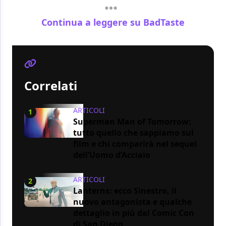
Continua a leggere su BadTaste
Correlati
ARTICOLI
1
Superman Man of Tomorrow:
tutto quello che sappiamo sul
film e chi comparirà nel sequel
dell’Uomo d’Acciaio
ARTICOLI
2
Lanterns: ecco Sinestro, il
nuovo antagonista e qualche
dettaglio in più dal Comic Con
di San Diego