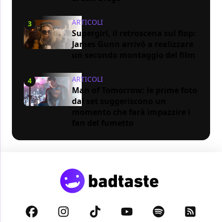
ARTICOLI
3
Supergirl, il retroscena sul flop:
James Gunn arrivò a realizzare
un secondo montaggio del film
ARTICOLI
4
Man of Tomorrow: le prime foto
dal set suggeriscono un
momento che farà impazzire i
fan del fumetto