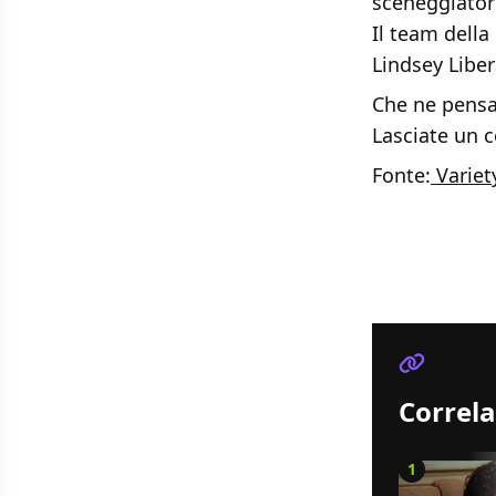
sceneggiator
Il team dell
Lindsey Liber
Che ne pensat
Lasciate un
Fonte:
Variet
Correla
1