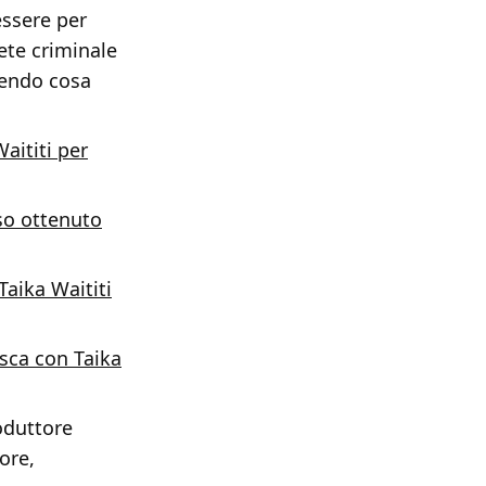
essere per
rete criminale
rendo cosa
aititi per
sso ottenuto
aika Waititi
esca con Taika
roduttore
ore,