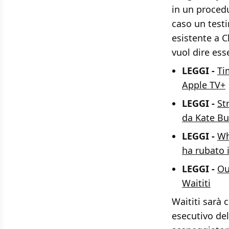
in un procedu
caso un testi
esistente a C
vuol dire esse
LEGGI -
Ti
Apple TV+
LEGGI -
St
da Kate Bus
LEGGI -
Wh
ha rubato 
LEGGI -
Ou
Waititi
Waititi sarà 
esecutivo de