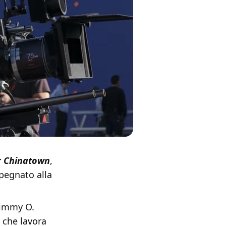
r Chinatown
,
egnato alla
 Jimmy O.
e che lavora