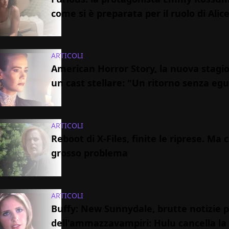
come si è preparata per il ruolo di Alic
ARTICOLI
American Horror Story, la nuova stagi
un cast stellare: "Un ritorno senza egu
ARTICOLI
Reboot di X-Files, finite le riprese. Ma 
grosso problema
ARTICOLI
Buffy: New Sunnydale, brutte notizie p
dell'ammazzavampiri: Hulu cancella la 