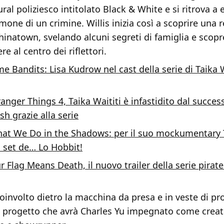
ral poliziesco intitolato Black & White e si ritrova a 
mone di un crimine. Willis inizia così a scoprire una 
hinatown, svelando alcuni segreti di famiglia e scop
re al centro dei riflettori.
me Bandits: Lisa Kudrow nel cast della serie di Taika W
ranger Things 4, Taika Waititi è infastidito dal succe
h grazie alla serie
at We Do in the Shadows: per il suo mockumentary T
i set de… Lo Hobbit!
r Flag Means Death, il nuovo trailer della serie pirat
coinvolto dietro la macchina da presa e in veste di p
l progetto che avrà Charles Yu impegnato come creat