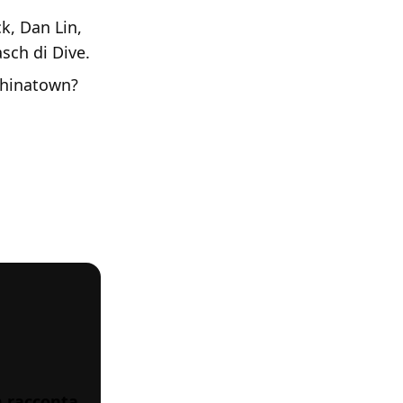
k, Dan Lin,
asch di Dive.
 Chinatown?
 racconta