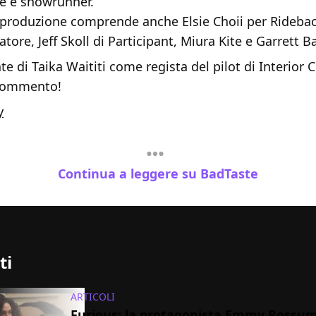
e e showrunner.
a produzione comprende anche Elsie Choii per Ridebac
atore, Jeff Skoll di Participant, Miura Kite e Garrett B
e di Taika Waititi come regista del pilot di Interior
 commento!
y
Continua a leggere su BadTaste
ti
ARTICOLI
Furious: la protagonista Emmy Rossum