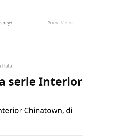
isney+
Prime Video
da Hulu
la serie Interior
 Interior Chinatown, di