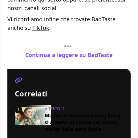
nostri canali social.
Vi ricordiamo infine che trovate BadTaste
anche su
TikTok
.
Continua a leggere su BadTaste
Correlati
ARTICOLI
1
Monarch: Godzilla e King Kong
si alleano di nuovo nel nuovo
trailer della serie Apple