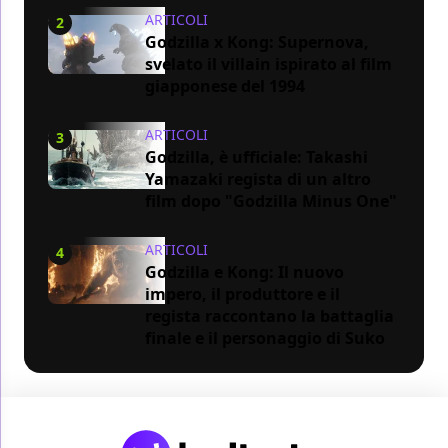
ARTICOLI
2
Godzilla x Kong: Supernova,
svelato il villain ispirato al film
giapponese del 1994
ARTICOLI
3
Godzilla, è ufficiale: Takashi
Yamazaki regista di un altro
film dopo "Godzilla Minus One"
ARTICOLI
4
Godzilla e Kong: Il nuovo
impero, il produttore e il
regista raccontano la battaglia
finale e il personaggio di Suko