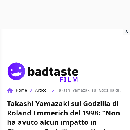
Recensioni
Format video
Marvel
Netflix
Disney+
Prime
X
FILM
Home
Articoli
Takashi Yamazaki sul Godzilla di Roland Emmerich del 1998: "Non ha avuto alcun impatto in Giappone, Godzilla era già al tramonto"
Takashi Yamazaki sul Godzilla di
Roland Emmerich del 1998: "Non
ha avuto alcun impatto in