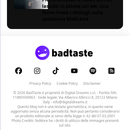
lasciati in attesa sul set: una
fonte rivela i dettagli sulla
questione MobLand
Privacy Policy
Cookie Policy
Disclaimer
© 2026 BadTaste.it proprietà di
Digital Dreams s.r.l.
- Partita IVA:
11885930963 - Sede legale: Via Alberico Albricci 8, 20122 Milano
Italy -
info@digitaldreams.it
Questo blog non è una testata giornalistica, in quanto viene
aggiornato senza alcuna periodicità. Non può pertanto considerarsi
un prodotto editoriale ai sensi della legge n. 62 del 07.03.2001
Photo Credits: l’editore ha i diritti di utilizzo delle immagini presenti
sul sito.