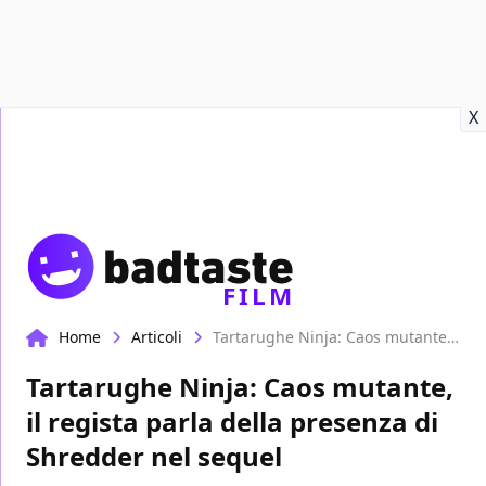
Recensioni
Format video
Marvel
Netflix
Disney+
Prime
X
FILM
Home
Articoli
Tartarughe Ninja: Caos mutante, il regista parla della presenza di Shredder nel sequel
Tartarughe Ninja: Caos mutante,
il regista parla della presenza di
Shredder nel sequel