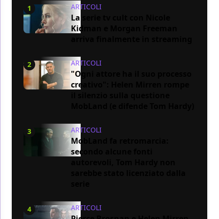
ARTICOLI
1
La serie tv cult con Nicole
Kidman e Morgan Freeman
arriva finalmente in streaming
ARTICOLI
2
"Ogni attore ha il suo processo
creativo": Helen Mirren rompe
il silenzio sulla questione
MobLand (e difende Tom Hardy)
ARTICOLI
3
MobLand fa retromarcia:
secondo alcune fonti
autorevoli, Tom Hardy non
sarebbe stato licenziato dalla
serie
ARTICOLI
4
Pierce Brosnan e Helen Mirren