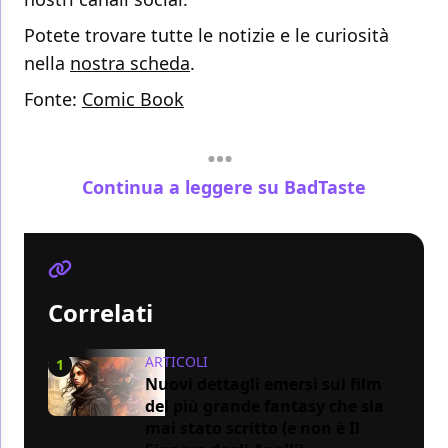
Potete trovare tutte le notizie e le curiosità
nella
nostra scheda
.
Fonte:
Comic Book
Continua a leggere su BadTaste
Correlati
ARTICOLI
1
Nuovi dettagli emersi sul film
del più grande fantasy che sia
mai stato scritto (e non è Il