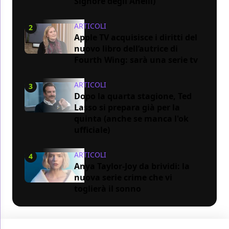
Signore degli Anelli)
ARTICOLI
2
Apple TV acquisisce i diritti del
nuovo libro dell’autrice di
Fourth Wing: sarà una serie tv
ARTICOLI
3
Dopo la quarta stagione, Ted
Lasso si prepara già per la
quinta (anche se manca l'ok
ufficiale)
ARTICOLI
4
Anya Taylor-Joy da brividi: la
nuova serie crime che vi
toglierà il sonno