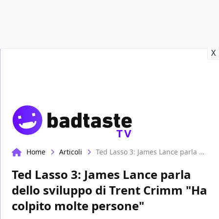
Recensioni
Format video
Marvel
Netflix
Disney+
Prime
X
TV
Home
Articoli
Ted Lasso 3: James Lance parla dello sviluppo di Trent Crimm "Ha colpito molte persone"
Ted Lasso 3: James Lance parla
dello sviluppo di Trent Crimm "Ha
colpito molte persone"