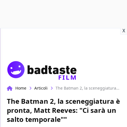
Recensioni
Format video
Marvel
Netflix
Disney+
Prime
X
FILM
Home
Articoli
The Batman 2, la sceneggiatura è pronta, Matt Reeves: "Ci sarà un salto temporale""
The Batman 2, la sceneggiatura è
pronta, Matt Reeves: "Ci sarà un
salto temporale""