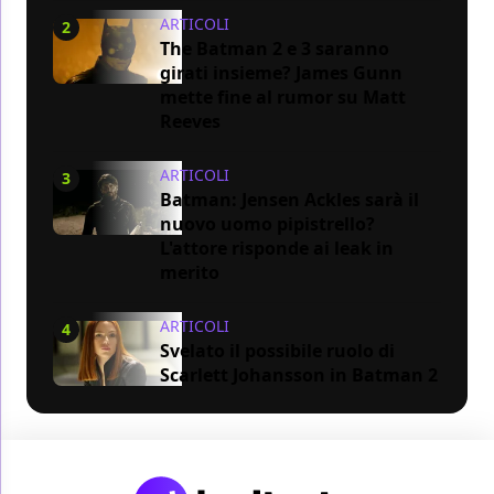
ARTICOLI
2
The Batman 2 e 3 saranno
girati insieme? James Gunn
mette fine al rumor su Matt
Reeves
ARTICOLI
3
Batman: Jensen Ackles sarà il
nuovo uomo pipistrello?
L'attore risponde ai leak in
merito
ARTICOLI
4
Svelato il possibile ruolo di
Scarlett Johansson in Batman 2