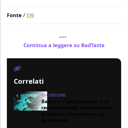
Fonte
/
EW
Continua a leggere su BadTaste
Correlati
RECENSIONI
1
Batman: Caped Crusader 2, la
recensione della serie animata
di Batman (che nessuno sta
guardando)