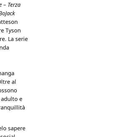
e – Terza
BoJack
atteson
tre Tyson
re. La serie
onda
imanga
ltre al
possono
 adulto e
anquillità
elo sapere
social.