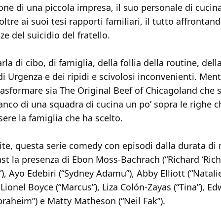
one di una piccola impresa, il suo personale di cucin
 oltre ai suoi tesi rapporti familiari, il tutto affrontand
 del suicidio del fratello.
rla di cibo, di famiglia, della follia della routine, dell
di Urgenza e dei ripidi e scivolosi inconvenienti. Me
trasformare sia The Original Beef of Chicagoland che 
ianco di una squadra di cucina un po’ sopra le righe ch
ssere la famiglia che ha scelto.
ite, questa serie comedy con episodi dalla durata di 
ast la presenza di Ebon Moss-Bachrach (“Richard ‘Rich
), Ayo Edebiri (“Sydney Adamu”), Abby Elliott (“Natalie
 Lionel Boyce (“Marcus”), Liza Colón-Zayas (“Tina”), Ed
braheim”) e Matty Matheson (“Neil Fak”).