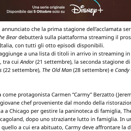
 annunciato che la prima stagione dell’acclamata ser
he Bear
debutterà sulla piattaforma streaming il pro
Italia, con tutti gli otto episodi disponibili.
 aggiunge a una lista di titoli in arrivo in streaming 
, tra cui
Andor
(21 settembre), la seconda stagione d
s
(22 settembre),
The Old Man
(28 settembre) e
Candy
 come protagonista Carmen “Carmy” Berzatto (Jerem
 giovane chef proveniente dal mondo della ristorazio
a a Chicago per gestire la paninoteca di famiglia, Th
icagoland, dopo uno straziante lutto in famiglia. In
 quello a cui era abituato, Carmy deve affrontare la d