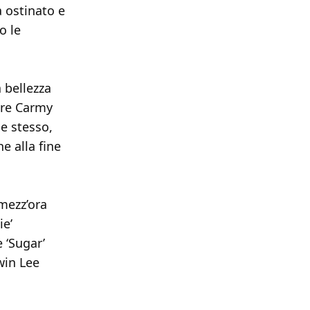
a ostinato e
o le
a bellezza
ntre Carmy
se stesso,
e alla fine
mezz’ora
ie’
 ‘Sugar’
win Lee