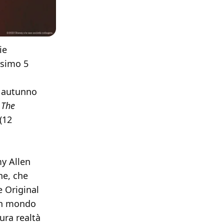
ie
ssimo 5
in autunno
i
The
(12
y Allen
ne, che
e Original
 un mondo
ura realtà