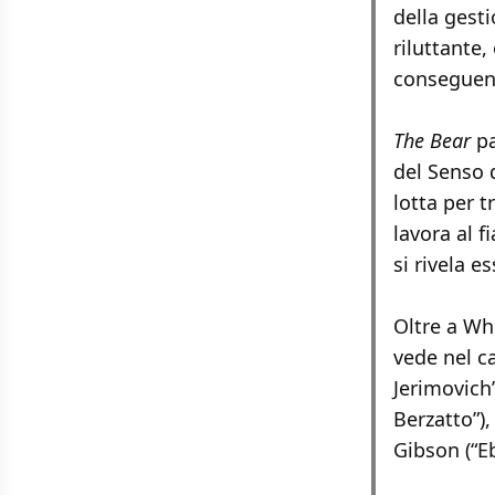
della gesti
riluttante,
conseguenze
The Bear
pa
del Senso 
lotta per 
lavora al f
si rivela e
Oltre a Wh
vede nel c
Jerimovich”
Berzatto”),
Gibson (“E