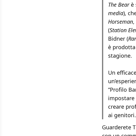
The Bear
è 
media
), c
Horseman
,
(
Station El
Bidner (
Ra
è prodotta
stagione.
Un efficac
un’esperien
“Profilo B
impostare 
creare pro
ai genitori.
Guarderete T
con un commen