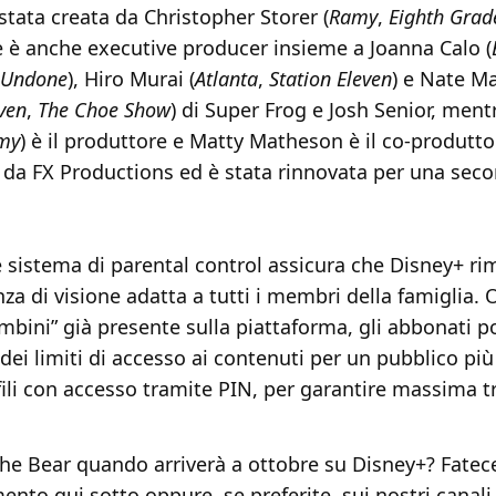
stata creata da Christopher Storer (
Ramy
,
Eighth Grad
he è anche executive producer insieme a Joanna Calo (
Undone
), Hiro Murai (
Atlanta
,
Station Eleven
) e Nate M
even
,
The Choe Show
) di Super Frog e Josh Senior, men
my
) è il produttore e Matty Matheson è il co-produtto
 da FX Productions ed è stata rinnovata per una sec
e sistema di parental control assicura che Disney+ r
za di visione adatta a tutti i membri della famiglia. O
ambini” già presente sulla piattaforma, gli abbonati 
dei limiti di accesso ai contenuti per un pubblico più
fili con accesso tramite PIN, per garantire massima tr
he Bear quando arriverà a ottobre su Disney+? Fatec
to qui sotto oppure, se preferite, sui nostri canali 