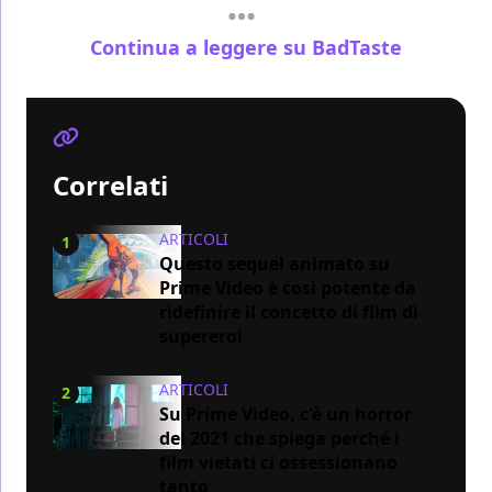
Continua a leggere su BadTaste
Correlati
ARTICOLI
1
Questo sequel animato su
Prime Video è così potente da
ridefinire il concetto di film di
supereroi
ARTICOLI
2
Su Prime Video, c'è un horror
del 2021 che spiega perché i
film vietati ci ossessionano
tanto