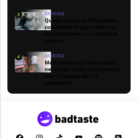
ARTICOLI
3
Questo action su Prime Video
contiene la migliore scena di
combattimento con coltelli di
sempre
ARTICOLI
4
Matt Damon su Prime Video,
nell'action vicino al fallimento
(che fu salvato dall'11
settembre)