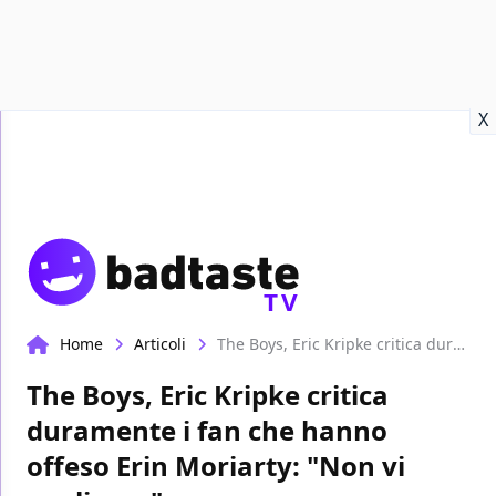
Recensioni
Format video
Marvel
Netflix
Disney+
Prime
X
TV
Home
Articoli
The Boys, Eric Kripke critica duramente i fan che hanno offeso Erin Moriarty: "Non vi vogliamo"
The Boys, Eric Kripke critica
duramente i fan che hanno
offeso Erin Moriarty: "Non vi