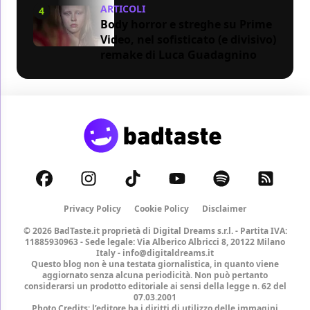
ARTICOLI
4
Body horror e streghe su Prime
Video, nel sofisticato (e divisivo)
remake di Luca Guadagnino
Privacy Policy
Cookie Policy
Disclaimer
© 2026 BadTaste.it proprietà di
Digital Dreams s.r.l.
- Partita IVA:
11885930963 - Sede legale: Via Alberico Albricci 8, 20122 Milano
Italy -
info@digitaldreams.it
Questo blog non è una testata giornalistica, in quanto viene
aggiornato senza alcuna periodicità. Non può pertanto
considerarsi un prodotto editoriale ai sensi della legge n. 62 del
07.03.2001
Photo Credits: l’editore ha i diritti di utilizzo delle immagini