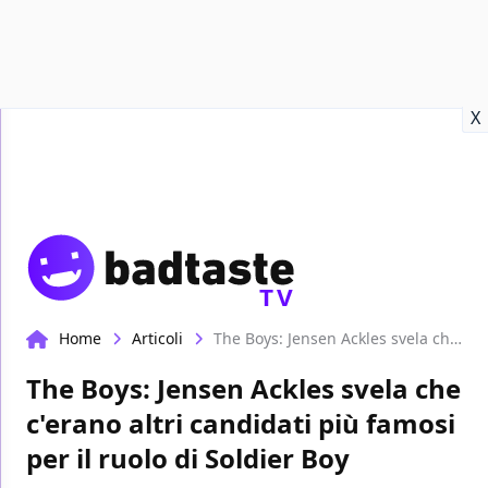
Recensioni
Format video
Marvel
Netflix
Disney+
Prime
X
TV
Home
Articoli
The Boys: Jensen Ackles svela che c'erano altri candidati più famosi per il ruolo di Soldier Boy
The Boys: Jensen Ackles svela che
c'erano altri candidati più famosi
per il ruolo di Soldier Boy