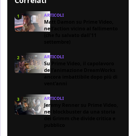
Correlati
ARTICOLI
1
Matt Damon su Prime Video,
nell'action vicino al fallimento
(che fu salvato dall'11
settembre)
ARTICOLI
2
Su Prime Video, il capolavoro
dell'animazione DreamWorks
ancora imbattibile dopo più di
vent'anni
ARTICOLI
3
Jeremy Renner su Prime Video,
nel blockbuster da una storia
dei Grimm che divide critica e
pubblico