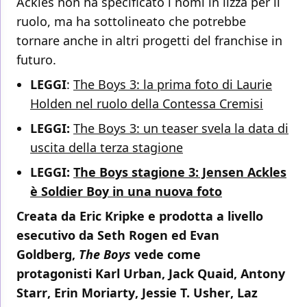
Ackles non ha specificato i nomi in lizza per il
ruolo, ma ha sottolineato che potrebbe
tornare anche in altri progetti del franchise in
futuro.
LEGGI
:
The Boys 3: la prima foto di Laurie
Holden nel ruolo della Contessa Cremisi
LEGGI:
The Boys 3: un teaser svela la data di
uscita della terza stagione
LEGGI:
The Boys stagione 3: Jensen Ackles
è Soldier Boy in una nuova foto
Creata da Eric Kripke e prodotta a livello
esecutivo da Seth Rogen ed Evan
Goldberg,
The Boys
vede come
protagonisti
Karl Urban
,
Jack Quaid
,
Antony
Starr
,
Erin Moriarty
,
Jessie T. Usher
,
Laz