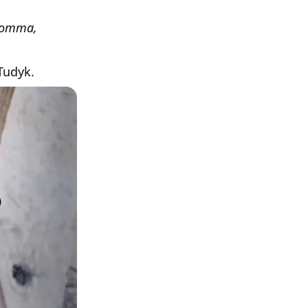
somma,
 Tudyk.