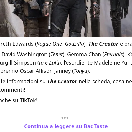
areth Edwards (
Rogue One, Godzilla
),
The Creator
è or
n David Washington (
Tenet
), Gemma Chan (
Eternals
), 
turgill Simpson (
Io e Lulù
), l’esordiente Madeleine Yun
l premio Oscar Allison Janney (
Tonya
).
 le informazioni su
The Creator
nella scheda
, cosa n
 commenti!
nche su TikTok!
Continua a leggere su BadTaste