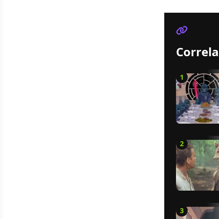
Correla
1
2
3