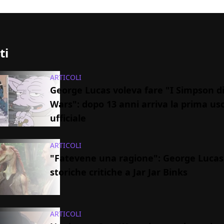
ti
ARTICOLI
George Lucas voleva fare "I Simpson di
Wars": dopo 13 anni arriva la prima usc
ufficiale
ARTICOLI
"Fatevene una ragione": George Lucas 
storiche critiche a Jar Jar Binks
ARTICOLI