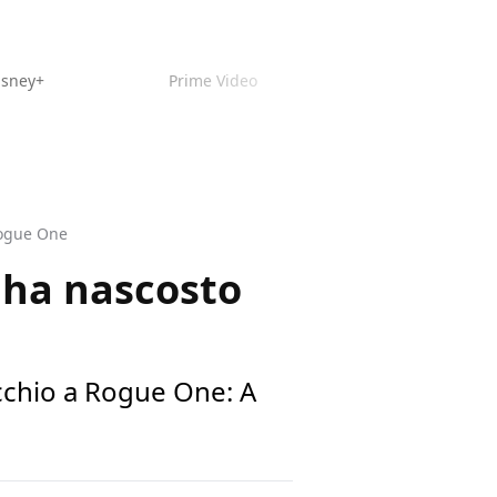
isney+
Prime Video
 Rogue One
m ha nascosto
occhio a Rogue One: A