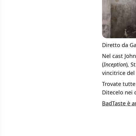
Diretto da G
Nel cast Joh
(
Inception
), S
vincitrice de
Trovate tutte
Ditecelo nei
BadTaste è a