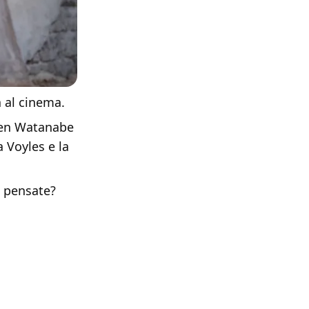
a al cinema.
Ken Watanabe
a Voyles e la
e pensate?