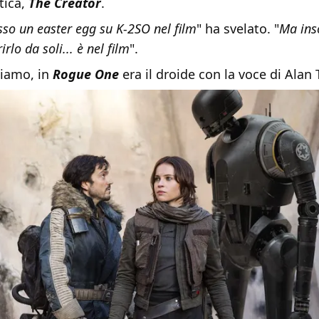
tica,
The Creator
.
o un easter egg su K-2SO nel film
" ha svelato. "
Ma in
rlo da soli... è nel film
".
diamo, in
Rogue One
era il droide con la voce di Alan