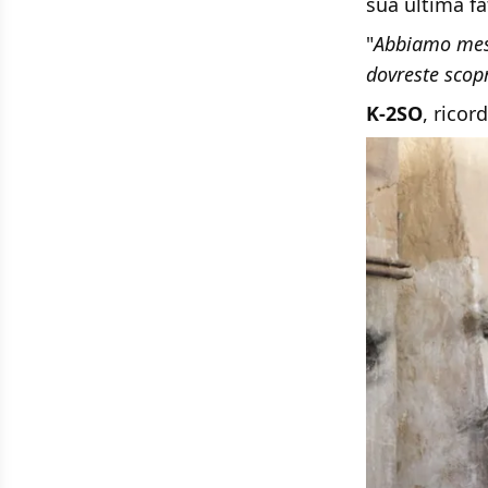
sua ultima fa
"
Abbiamo mess
dovreste scopri
K-2SO
, ricor