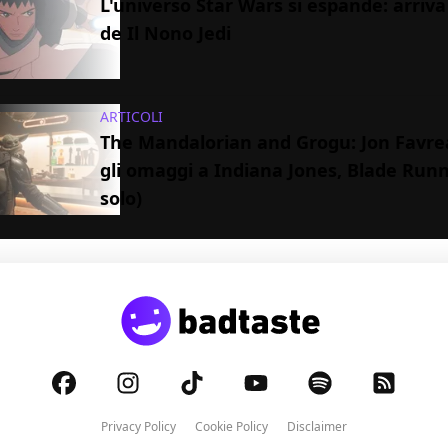
L'universo Star Wars si espande: arriva i
de Il Nono Jedi
ARTICOLI
The Mandalorian and Grogu: Jon Favre
gli omaggi a Indiana Jones, Blade Run
solo)
Privacy Policy
Cookie Policy
Disclaimer