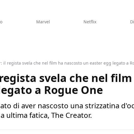
eo
Marvel
Netflix
D
: il regista svela che nel film ha nascosto un easter egg legato a
 regista svela che nel fil
 legato a Rogue One
ato di aver nascosto una strizzatina d'
a ultima fatica, The Creator.