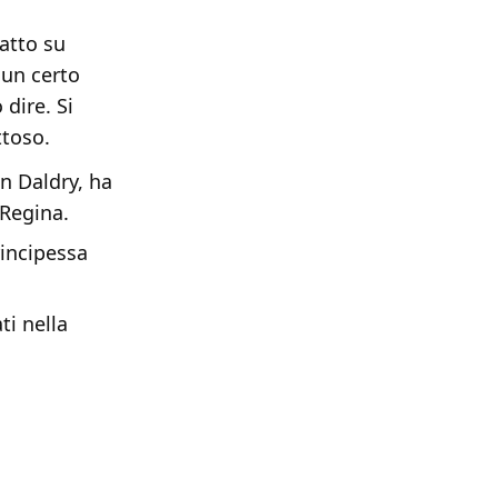
atto su
 un certo
dire. Si
ttoso.
en Daldry, ha
 Regina.
rincipessa
ti nella