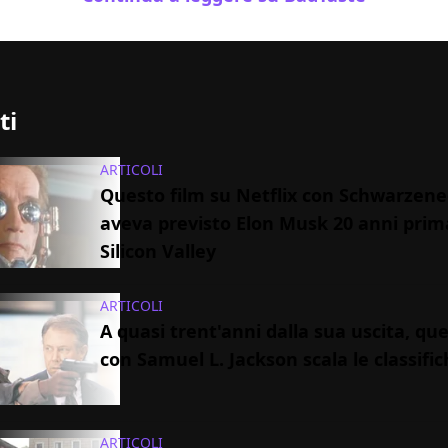
ti
ARTICOLI
Questo film su Netflix con Schwarzen
aveva previsto Elon Musk 20 anni prim
Silicon Valley
ARTICOLI
A quasi trent'anni dalla sua uscita, que
con Samuel L. Jackson scala le classific
ARTICOLI