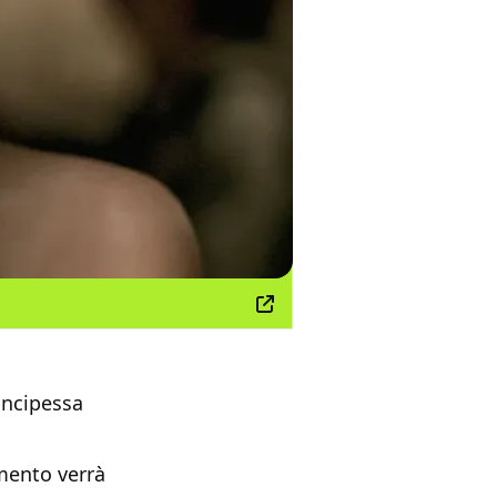
incipessa
mento verrà