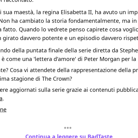
i sua maestà, la regina Elisabetta II, ha avuto un imp
 Non ha cambiato la storia fondamentalmente, ma in
a fatto. Quando lo vedrete penso capirete cosa voglio 
un girato davvero potente e un episodio davvero rispe
ndo della puntata finale della serie diretta da Steph
 è come una 'lettera d'amore' di Peter Morgan per la
te? Cosa vi attendete della rappresentazione della p
ltima stagione di The Crown?
re aggiornati sulla serie grazie ai contenuti pubblica
a
.
ine
Continua a leggere su BadTaste