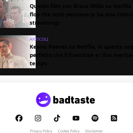
Questo film con Bruce Willis su Netflix 
flop che tutti pensano (e ha una rivinci
streaming)
ARTICOLI
Keanu Reeves su Netflix, in questo se
perfetto che il franchise e i fan merit
tempo
Privacy Policy
Cookie Policy
Disclaimer