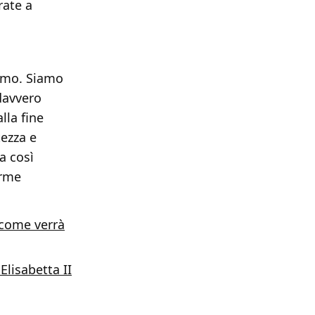
rate a
amo. Siamo
 davvero
lla fine
tezza e
a così
orme
 come verrà
Elisabetta II