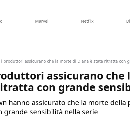
eo
Marvel
Netflix
D
i produttori assicurano che la morte di Diana è stata ritratta con g
roduttori assicurano che 
itratta con grande sensib
wn hanno assicurato che la morte della 
 grande sensibilità nella serie