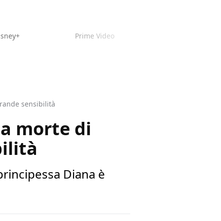
isney+
Prime Video
rande sensibilità
la morte di
ilità
principessa Diana è