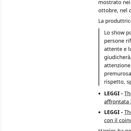
mostrato nei 
ottobre, nel 
La produttric
Lo show po
persone rif
attente e l
giudicherà
attenzione.
premurosa 
rispetto, s
LEGGI -
Th
affrontata
LEGGI -
Th
con il coin
Harries ha po