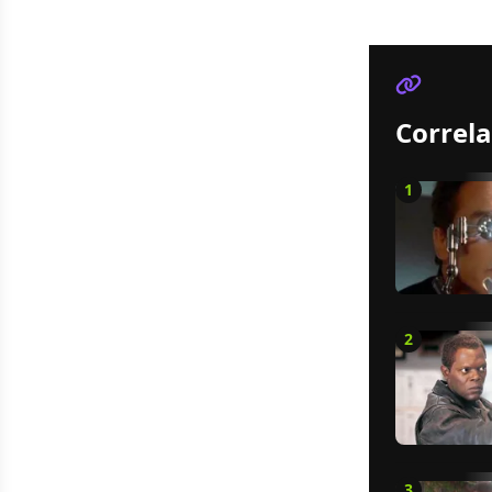
Correla
1
2
3