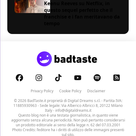
Keanu Reeves su Netflix, in
questo sequel perfetto che il
franchise e i fan meritavano da
tempo
Privacy Policy
Cookie Policy
Disclaimer
© 2026 BadTaste.it proprietà di
Digital Dreams s.r.l.
- Partita IVA:
11885930963 - Sede legale: Via Alberico Albricci 8, 20122 Milano
Italy -
info@digitaldreams.it
Questo blog non è una testata giornalistica, in quanto viene
aggiornato senza alcuna periodicità. Non può pertanto considerarsi
un prodotto editoriale ai sensi della legge n. 62 del 07.03.2001
Photo Credits: l’editore ha i diritti di utilizzo delle immagini presenti
sul sito.