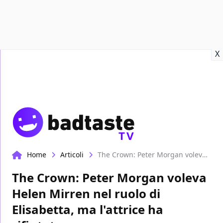
Recensioni
Format video
Marvel
Netflix
Disney+
Prime
X
TV
Home
Articoli
The Crown: Peter Morgan voleva Helen Mirren nel ruolo di Elisabetta, ma l'attrice ha rifiutato
The Crown: Peter Morgan voleva
Helen Mirren nel ruolo di
Elisabetta, ma l'attrice ha