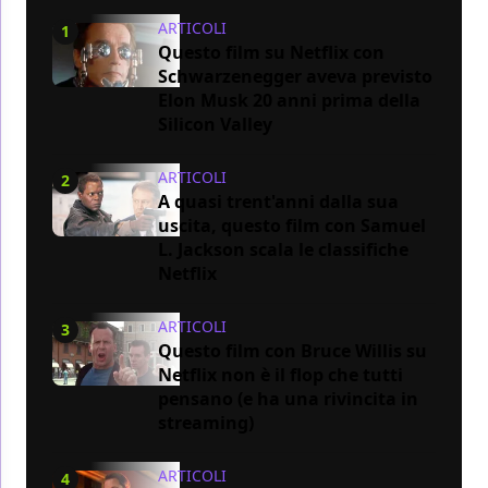
ARTICOLI
1
Questo film su Netflix con
Schwarzenegger aveva previsto
Elon Musk 20 anni prima della
Silicon Valley
ARTICOLI
2
A quasi trent'anni dalla sua
uscita, questo film con Samuel
L. Jackson scala le classifiche
Netflix
ARTICOLI
3
Questo film con Bruce Willis su
Netflix non è il flop che tutti
pensano (e ha una rivincita in
streaming)
ARTICOLI
4