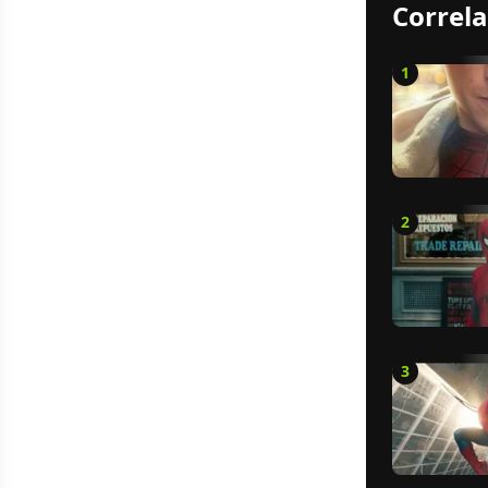
Correla
1
2
3