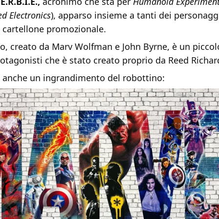
E.R.B.I.E.,
acronimo che sta per
Humanoid Experimenta
ed Electronics
), apparso insieme a tanti dei personagg
n cartellone promozionale.
io, creato da Marv Wolfman e John Byrne, è un piccol
rotagonisti che è stato creato proprio da Reed Richar
 e anche un ingrandimento del robottino: