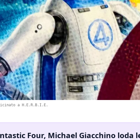
icinato a H.E.R.B.I.E.
ntastic Four, Michael Giacchino loda l