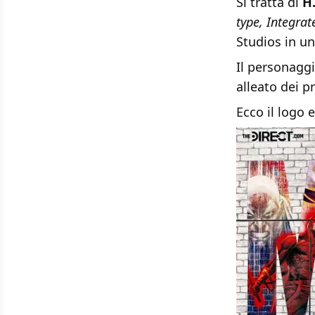
Si tratta di
H.
type, Integrat
Studios in u
Il personagg
alleato dei p
Ecco il logo