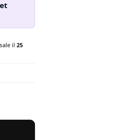
set
sale il
25