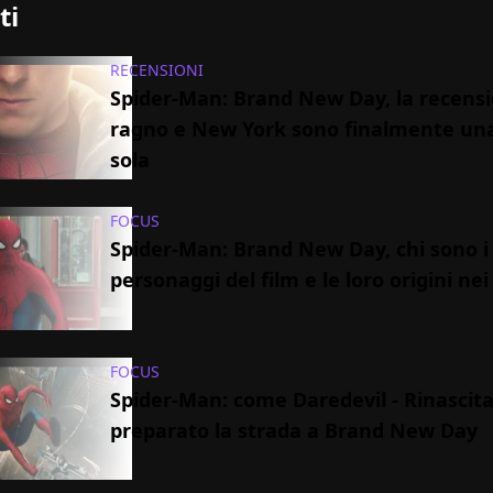
ti
RECENSIONI
Spider-Man: Brand New Day, la recensio
ragno e New York sono finalmente un
sola
FOCUS
Spider-Man: Brand New Day, chi sono i
personaggi del film e le loro origini ne
FOCUS
Spider-Man: come Daredevil - Rinascit
preparato la strada a Brand New Day