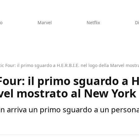
eo
Marvel
Netflix
D
ic Four: il primo sguardo a H.E.R.B.I.E. nel logo della Marvel mos
our: il primo sguardo a H.
vel mostrato al New Yor
 arriva un primo sguardo a un personag