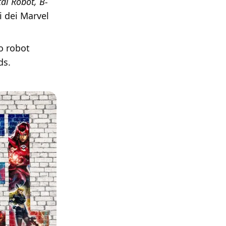
l Robot, B-
i dei Marvel
o robot
ds.