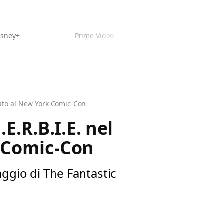
isney+
Prime Video
trato al New York Comic-Con
E.R.B.I.E. nel
k Comic-Con
gio di The Fantastic