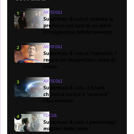
ARTICOLI
1
Superman & Lois 4: svelata la
presenza nel cast di un altro
protagonista dell'Arrowverse
ARTICOLI
2
Superman & Lois 4: l'episodio 7
regala un inaspettato colpo di
scena
ARTICOLI
3
Superman & Lois, il finale
chiuderà un'era e "onorerà"
l'Arrowverse
FOCUS
4
Superman & Lois: i personaggi
migliori della serie