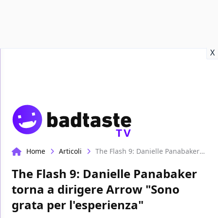
Recensioni
Format video
Marvel
Netflix
Disney+
Prime
X
TV
Home
Articoli
The Flash 9: Danielle Panabaker torna a dirigere Arrow "Sono grata per l'esperienza"
The Flash 9: Danielle Panabaker
torna a dirigere Arrow "Sono
grata per l'esperienza"