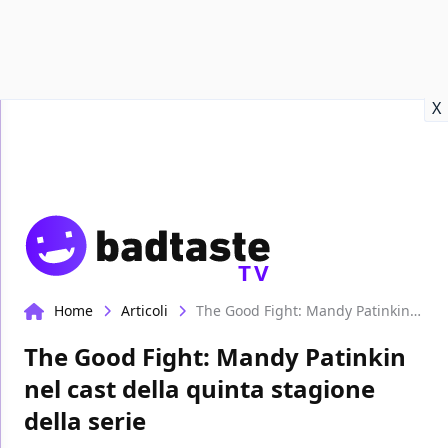
Recensioni
Format video
Marvel
Netflix
Disney+
Prime
X
TV
Home
Articoli
The Good Fight: Mandy Patinkin nel cast della quinta stagione della serie
The Good Fight: Mandy Patinkin
nel cast della quinta stagione
della serie