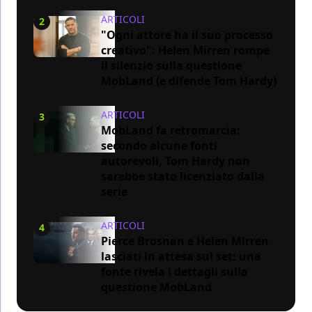
ARTICOLI
2
"Ogni attore ha il suo processo
creativo": Helen Mirren rompe
il silenzio sulla questione
MobLand (e difende Tom Hardy)
ARTICOLI
3
MobLand fa retromarcia:
secondo alcune fonti
autorevoli, Tom Hardy non
sarebbe stato licenziato dalla
serie
ARTICOLI
4
Pierce Brosnan e Helen Mirren
lasciati in attesa sul set: una
fonte rivela i dettagli sulla
questione MobLand