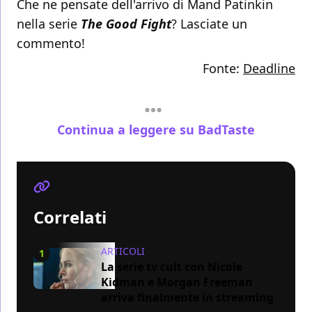
Che ne pensate dell'arrivo di Mand Patinkin
nella serie
The Good Fight
? Lasciate un
commento!
Fonte:
Deadline
Continua a leggere su BadTaste
Correlati
ARTICOLI
1
La serie tv cult con Nicole
Kidman e Morgan Freeman
arriva finalmente in streaming