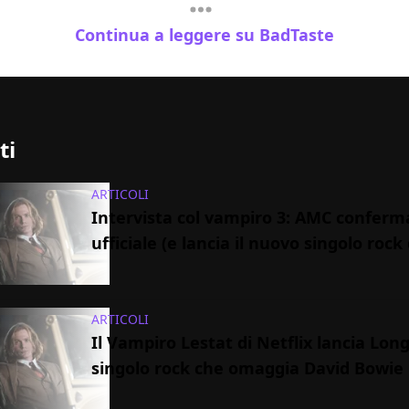
Continua a leggere su BadTaste
ti
ARTICOLI
Intervista col vampiro 3: AMC conferm
ufficiale (e lancia il nuovo singolo rock 
ARTICOLI
Il Vampiro Lestat di Netflix lancia Long 
singolo rock che omaggia David Bowie