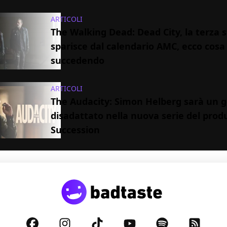
ARTICOLI
The Walking Dead: Dead City, la terza 
sparisce dal calendario AMC, ecco cosa
succedendo
ARTICOLI
The Audacity: Simon Helberg sarà un 
disadattato nella nuova serie del prod
Succession