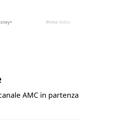
isney+
Prime Video
e
el canale AMC in partenza