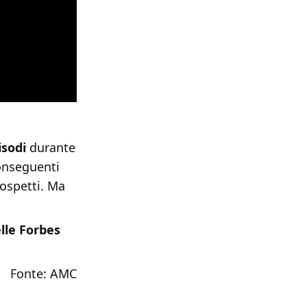
isodi
durante
conseguenti
 sospetti. Ma
lle Forbes
Fonte: AMC