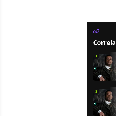
Correla
1
2