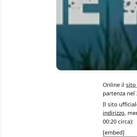
Online il
sito
partenza nel
Il sito uffici
indirizzo
, me
00:20 circa):
[embed]