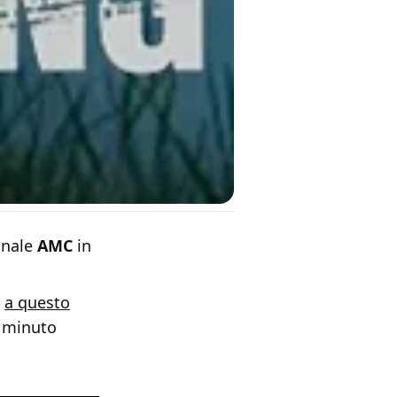
anale
AMC
in
e
a questo
l minuto