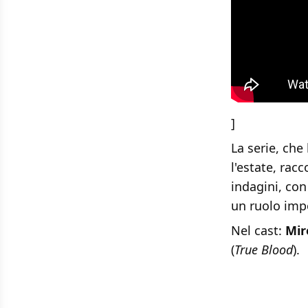
]
La serie, che
l'estate, rac
indagini, con 
un ruolo impo
Nel cast:
Mir
(
True Blood
).