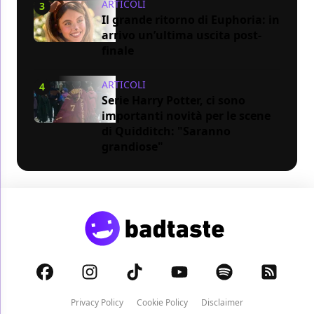
ARTICOLI
3
Il grande ritorno di Euphoria: in
arrivo un’ultima uscita post-
finale
ARTICOLI
4
Serie Harry Potter, ci sono
importanti novità per le scene
di Quidditch: "Saranno
grandiose"
Privacy Policy
Cookie Policy
Disclaimer