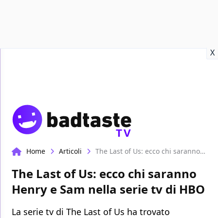
Recensioni
Format video
Marvel
Netflix
Disney+
Prime
X
TV
Home
Articoli
The Last of Us: ecco chi saranno Henry e Sam nella serie tv di HBO
The Last of Us: ecco chi saranno
Henry e Sam nella serie tv di HBO
La serie tv di The Last of Us ha trovato