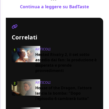
Continua a leggere su BadTaste
Correlati
ARTICOLI
1
Heated Rivalry 2, il set sotto
assedio dai fan: la produzione è
disperata e prende
provvedimenti
ARTICOLI
2
House of the Dragon, l'attore
lancia la bomba: "Dopo
l'episodio 6 cambierà tutto"