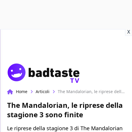
Recensioni
Format video
Marvel
Netflix
Disney+
Prime
X
TV
Home
Articoli
The Mandalorian, le riprese della stagione 3 sono finite
The Mandalorian, le riprese della
stagione 3 sono finite
Le riprese della stagione 3 di The Mandalorian