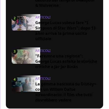
& Wolverine
ARTICOLI
2
George Lucas voleva fare "I
Simpson di Star Wars": dopo 13
anni arriva la prima uscita
ufficiale
ARTICOLI
3
"Fatevene una ragione":
George Lucas asfalta le storiche
critiche a Jar Jar Binks
ARTICOLI
4
La gemma nascosta su Disney+
con un Willem Dafoe
straordinario: il film che tutti
dovrebbero vedere