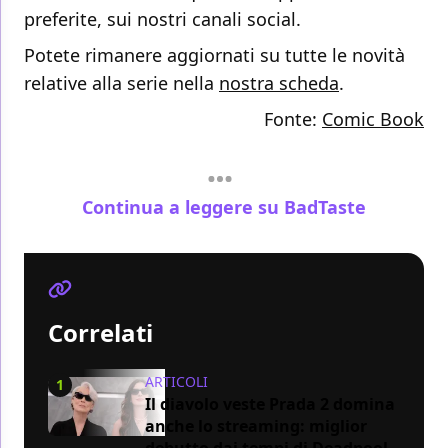
preferite, sui nostri canali social.
Potete rimanere aggiornati su tutte le novità
relative alla serie nella
nostra scheda
.
Fonte:
Comic Book
Continua a leggere su BadTaste
Correlati
ARTICOLI
1
Il diavolo veste Prada 2 domina
anche lo streaming: miglior
debutto dai tempi di Deadpool