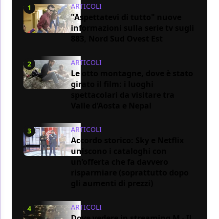
ARTICOLI
1
"Aspettatevi di tutto" nuove
informazioni sulla serie tv sugli
883, Nord Sud Ovest Est
ARTICOLI
2
Le otto montagne, dove è stato
girato il film: i luoghi
spettacolari da visitare tra
Valle d’Aosta e Nepal
ARTICOLI
3
Accordo storico: Sky e Netflix
uniscono i cataloghi con
un’offerta che fa davvero
risparmiare (soprattutto dopo
gli aumenti di prezzi)
ARTICOLI
4
Dove vedere in streaming M - Il