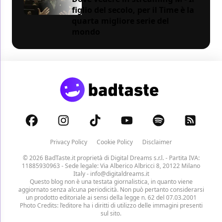
figlio del secolo, per il Time è la
quarta migliore serie del
mondo
Privacy Policy
Cookie Policy
Disclaimer
© 2026 BadTaste.it proprietà di
Digital Dreams s.r.l.
- Partita IVA:
11885930963 - Sede legale: Via Alberico Albricci 8, 20122 Milano
Italy -
info@digitaldreams.it
Questo blog non è una testata giornalistica, in quanto viene
aggiornato senza alcuna periodicità. Non può pertanto considerarsi
un prodotto editoriale ai sensi della legge n. 62 del 07.03.2001
Photo Credits: l’editore ha i diritti di utilizzo delle immagini presenti
sul sito.