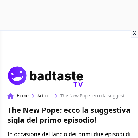
Recensioni
Format video
Marvel
Netflix
Disney+
Prime
X
TV
Home
Articoli
The New Pope: ecco la suggestiva sigla del primo episodio!
The New Pope: ecco la suggestiva
sigla del primo episodio!
In occasione del lancio dei primi due episodi di