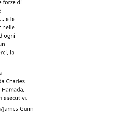
 forze di
e
g… e le
 nelle
d ogni
 un
ci, la
a
da Charles
er Hamada,
 esecutivi.
m/James Gunn