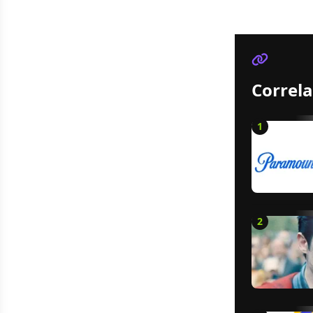
Correla
1
2