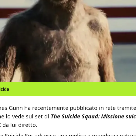
icida
mes Gunn ha recentemente pubblicato in rete tramit
e lo vede sul set di
The Suicide Squad: Missione sui
da lui diretto.
e Suicide Squad: ecco una replica a grandezza natura