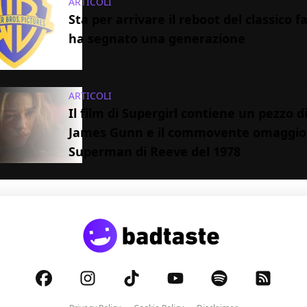
ARTICOLI
Sta per arrivare il reboot del classico 
ha segnato una generazione
ARTICOLI
Il film di Supergirl contiene un pezzo di
James Gunn e il commovente omaggio
Superman di Reeve del 1978