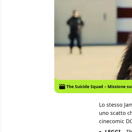
The Suicide Squad – Missione su
Lo stesso Ja
uno scatto ch
cinecomic DC 
LEGGI
–
Th