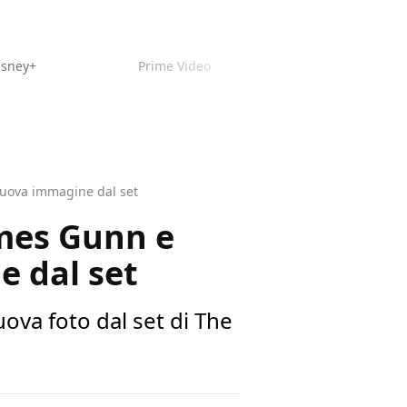
isney+
Prime Video
nuova immagine dal set
ames Gunn e
e dal set
uova foto dal set di The