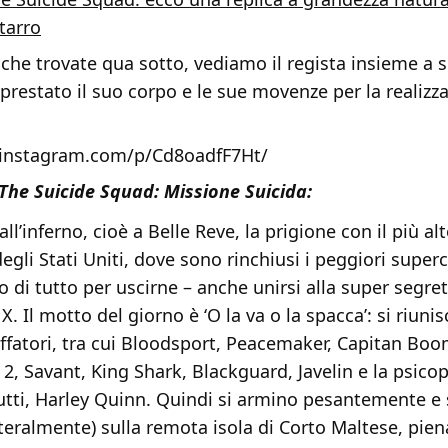
Starro
 che trovate qua sotto, vediamo il regista insieme a s
prestato il suo corpo e le sue movenze per la realizz
.instagram.com/p/Cd8oadfF7Ht/
 The Suicide Squad: Missione Suicida:
ll’inferno, cioè a Belle Reve, la prigione con il più al
egli Stati Uniti, dove sono rinchiusi i peggiori superc
 di tutto per uscirne – anche unirsi alla super segre
X. Il motto del giorno è ‘O la va o la spacca’: si riun
ruffatori, tra cui Bloodsport, Peacemaker, Capitan Bo
2, Savant, King Shark, Blackguard, Javelin e la psicop
utti, Harley Quinn. Quindi si armino pesantemente e s
teralmente) sulla remota isola di Corto Maltese, pien