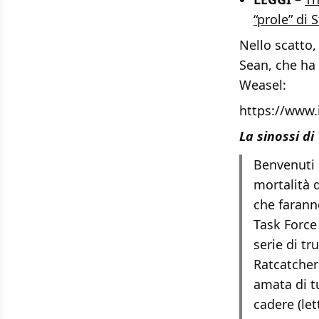
“prole” di 
Nello scatto,
Sean, che ha 
Weasel:
https://www
La sinossi di
Benvenuti a
mortalità d
che faranno
Task Force 
serie di t
Ratcatcher 
amata di t
cadere (let