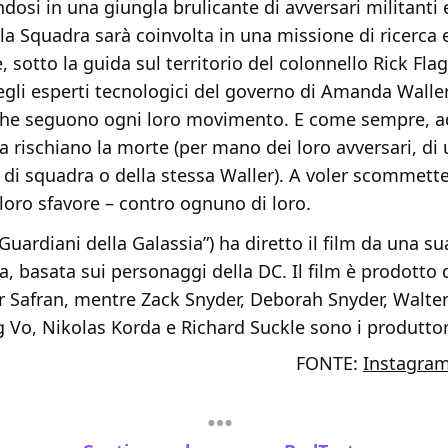
osi in una giungla brulicante di avversari militanti e
 la Squadra sarà coinvolta in una missione di ricerca 
, sotto la guida sul territorio del colonnello Rick Fla
degli esperti tecnologici del governo di Amanda Waller
che seguono ogni loro movimento. E come sempre, a
a rischiano la morte (per mano dei loro avversari, di
i squadra o della stessa Waller). A voler scommetter
 loro sfavore – contro ognuno di loro.
“Guardiani della Galassia”) ha diretto il film da una su
, basata sui personaggi della DC. Il film è prodotto 
r Safran, mentre Zack Snyder, Deborah Snyder, Walt
Vo, Nikolas Korda e Richard Suckle sono i produttori
FONTE:
Instagra