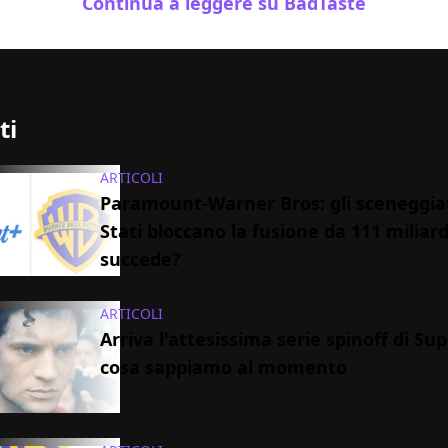
Continua a leggere su BadTaste
ti
ARTICOLI
Paramount-Warner Bros: gli sceneggiat
Stati bloccano la fusione da 111 miliard
succede?
ARTICOLI
Arriva l'attesissima serie spinoff di S
cosa sappiamo al momento