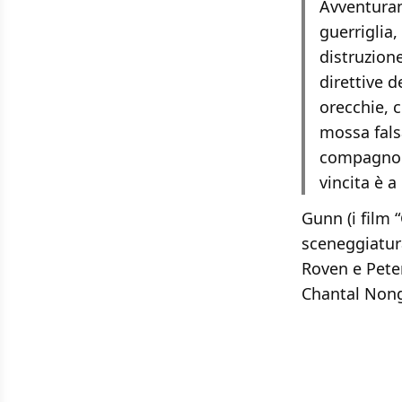
Avventurand
guerriglia,
distruzione
direttive 
orecchie, 
mossa fals
compagno d
vincita è a
Gunn (i film 
sceneggiatura
Roven e Pete
Chantal Nong 