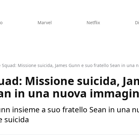
eo
Marvel
Netflix
D
e Squad: Missione suicida, James Gunn e suo fratello Sean in una 
uad: Missione suicida, J
ean in una nuova immagin
unn insieme a suo fratello Sean in una n
e suicida