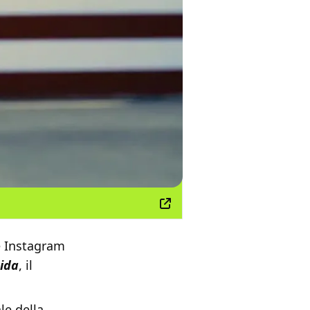
e Instagram
cida
, il
le della