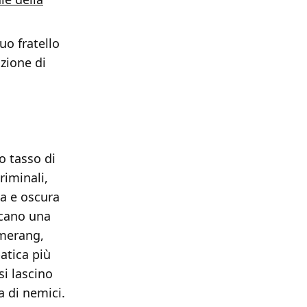
uo fratello
azione di
to tasso di
riminali,
ta e oscura
iscano una
omerang,
atica più
i lascino
a di nemici.