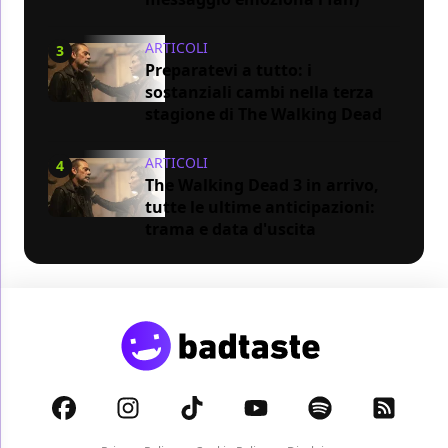
ARTICOLI
3
Preparatevi a tutto: i
sostanziali cambi nella terza
stagione di The Walking Dead
ARTICOLI
4
The Walking Dead 3 in arrivo,
tutte le ultime anticipazioni:
trama e data d'uscita