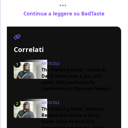
Continua a leggere su BadTaste
Correlati
ARTICOLI
1
The Walking Dead, l'addio di
Daryl Dixon non è più così
certo: AMC conferma le
trattative con Norman Reedus
ARTICOLI
2
The Walking Dead, Norman
Reedus dice addio a Daryl
Dixon dopo 16 anni (e il
messaggio emoziona i fan)