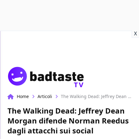
Recensioni
Format video
Marvel
Netflix
Disney+
Prime
X
TV
Home
Articoli
The Walking Dead: Jeffrey Dean Morgan difende Norman Reedus dagli attacchi sui social
The Walking Dead: Jeffrey Dean
Morgan difende Norman Reedus
dagli attacchi sui social