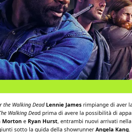
r the Walking Dead
Lennie James
rimpiange di aver la
The Walking Dea
d prima di avere la possibilità di appar
 Morton
e
Ryan Hurst
, entrambi nuovi arrivati ​​nell
giunti sotto la guida della showrunner
Angela Kang
.