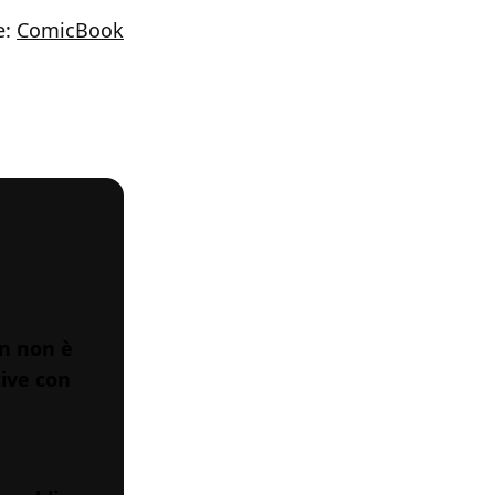
e:
ComicBook
on non è
tive con