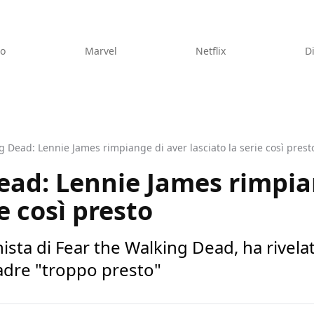
eo
Marvel
Netflix
D
 Dead: Lennie James rimpiange di aver lasciato la serie così prest
ead: Lennie James rimpia
ie così presto
sta di Fear the Walking Dead, ha rivela
madre "troppo presto"