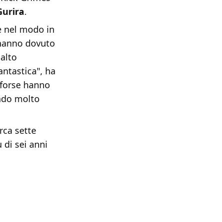
Gurira
.
 e nel modo in
E hanno dovuto
salto
antastica", ha
 forse hanno
endo molto
rca sette
 di sei anni