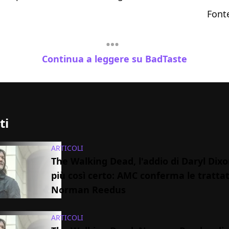
Font
Continua a leggere su BadTaste
ti
ARTICOLI
The Walking Dead, l'addio di Daryl Dix
più così certo: AMC conferma le tratta
Norman Reedus
ARTICOLI