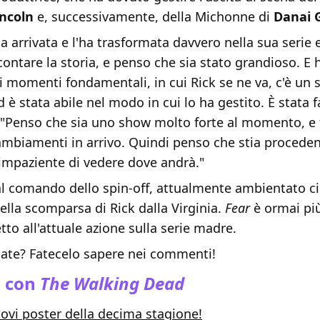
ncoln
e, successivamente, della Michonne di
Danai 
a arrivata e l'ha trasformata davvero nella sua serie
contare la storia, e penso che sia stato grandioso. 
i momenti fondamentali, in cui Rick se ne va, c'è un 
 è stata abile nel modo in cui lo ha gestito. È stata f
 "Penso che sia uno show molto forte al momento, e
cambiamenti in arrivo. Quindi penso che stia proced
impaziente di vedere dove andrà."
al comando dello spin-off, attualmente ambientato ci
lla scomparsa di Rick dalla Virginia.
Fear
è ormai più
etto all'attuale azione sulla serie madre.
ate? Fatecelo sapere nei commenti!
o con
The Walking Dead
uovi poster della decima stagione!