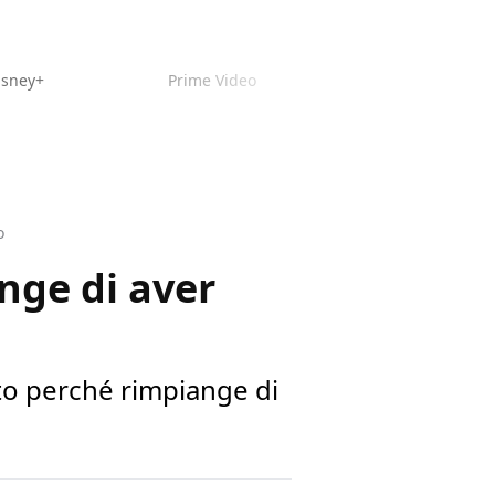
isney+
Prime Video
o
nge di aver
to perché rimpiange di