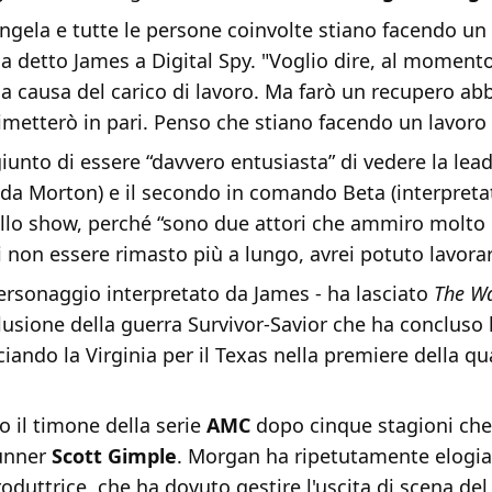
ngela e tutte le persone coinvolte stiano facendo un
ha detto James a Digital Spy. "Voglio dire, al moment
 a causa del carico di lavoro. Ma farò un recupero a
imetterò in pari. Penso che stiano facendo un lavoro
unto di essere “davvero entusiasta” di vedere la lea
 da Morton) e il secondo in comando Beta (interpreta
allo show, perché “sono due attori che ammiro molto 
non essere rimasto più a lungo, avrei potuto lavorar
ersonaggio interpretato da James - ha lasciato
The W
usione della guerra Survivor-Savior che ha concluso l
ciando la Virginia per il Texas nella premiere della q
 il timone della serie
AMC
dopo cinque stagioni che
unner
Scott Gimple
. Morgan ha ripetutamente elogia
produttrice, che ha dovuto gestire l'uscita di scena de