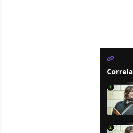
Correla
1
2