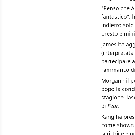
"Penso che A
fantastico", 
indietro solo
presto e mi r
James ha aggi
(interpretata
partecipare 
rammarico di 
Morgan - il p
dopo la concl
stagione, las
di
Fear
.
Kang ha preso
come showr
scrittrice e 