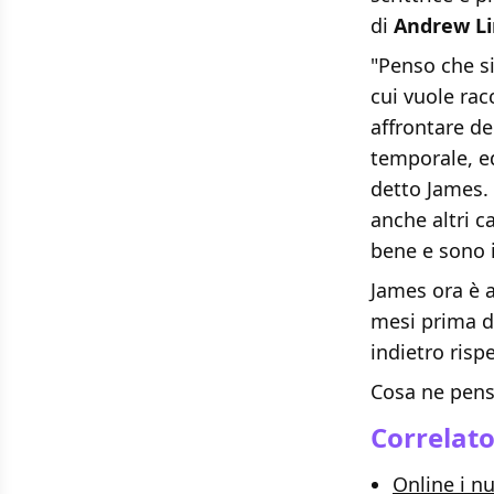
di
Andrew Li
"Penso che si
cui vuole rac
affrontare de
temporale, ed
detto James.
anche altri 
bene e sono 
James ora è 
mesi prima de
indietro risp
Cosa ne pens
Correlat
Online i n