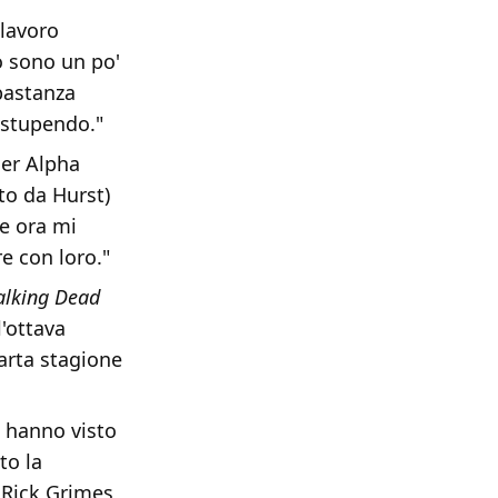
 lavoro
o sono un po'
bbastanza
 stupendo."
der Alpha
to da Hurst)
e ora mi
e con loro."
alking Dead
'ottava
uarta stagione
 hanno visto
to la
l Rick Grimes