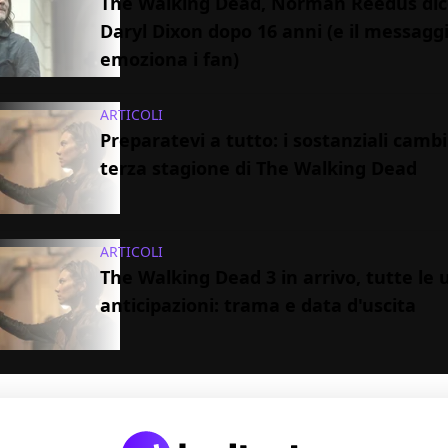
The Walking Dead, Norman Reedus dic
Daryl Dixon dopo 16 anni (e il messagg
emoziona i fan)
ARTICOLI
Preparatevi a tutto: i sostanziali cambi
terza stagione di The Walking Dead
ARTICOLI
The Walking Dead 3 in arrivo, tutte le 
anticipazioni: trama e data d'uscita