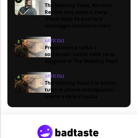
The Walking Dead, Norman
Reedus dice addio a Daryl
Dixon dopo 16 anni (e il
messaggio emoziona i fan)
ARTICOLI
3
Preparatevi a tutto: i
sostanziali cambi nella terza
stagione di The Walking Dead
ARTICOLI
4
The Walking Dead 3 in arrivo,
tutte le ultime anticipazioni:
trama e data d'uscita