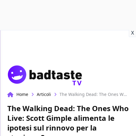
Recensioni
Format video
Marvel
Netflix
Disney+
Prime
X
TV
Home
Articoli
The Walking Dead: The Ones Who Live: Scott Gimple alimenta le ipotesi sul rinnovo per la stagione 2
The Walking Dead: The Ones Who
Live: Scott Gimple alimenta le
ipotesi sul rinnovo per la