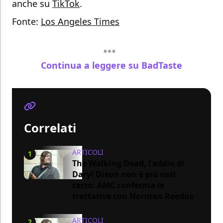
anche su
TikTok
.
Fonte:
Los Angeles Times
Continua a leggere su BadTaste
Correlati
ARTICOLI
1
The Walking Dead, l'addio di
Daryl Dixon non è più così
certo: AMC conferma le
trattative con Norman Reedus
ARTICOLI
2