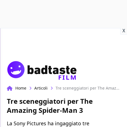
Recensioni
Format video
Marvel
Netflix
Disney+
Prime
X
FILM
Home
Articoli
Tre sceneggiatori per The Amazing Spider-Man 3
Tre sceneggiatori per The
Amazing Spider-Man 3
La Sony Pictures ha ingaggiato tre