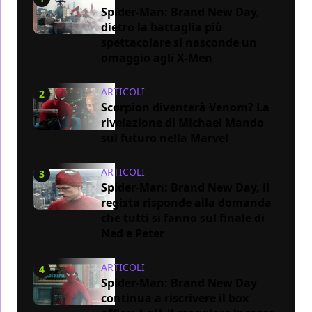
Spider-Man: Brand New Day,
dietro la battaglia più
spettacolare si nasconde un
omaggio agli X-Men
ARTICOLI
2
Scorpion diventerà Venom? La
rivelazione di Michael Mando
sul futuro nella Marvel
ARTICOLI
3
Spider-Man: Brand New Day, il
regista risponde alla domanda
che tutti si fanno sul finale di
Ned e Peter
ARTICOLI
4
Spider-Man: Brand New Day
continua a riscrivere il box