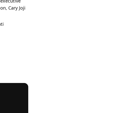
executive
n, Cary Joji
ti