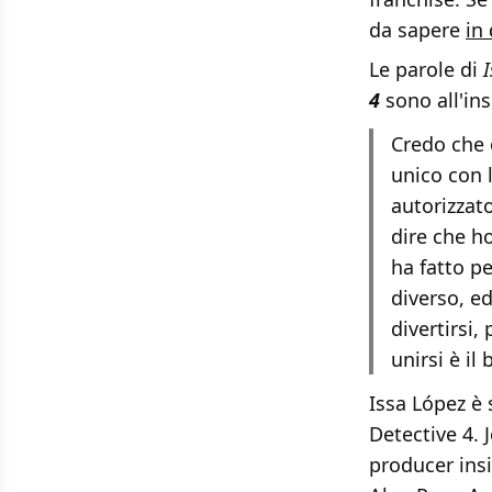
da sapere
in
Le parole di
4
sono all'ins
Credo che 
unico con l
autorizzat
dire che h
ha fatto p
diverso, e
divertirsi,
unirsi è il
Issa López è 
Detective 4. 
producer ins