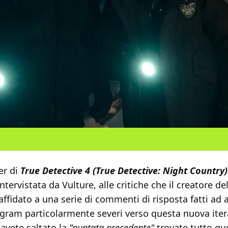
er di
True Detective 4 (True Detective: Night Country)
ntervistata da Vulture, alle critiche che il creatore de
ffidato a una serie di commenti di risposta fatti ad 
agram particolarmente severi verso questa nuova iter
 avete saltato la
"puntata precedente"
trovate tutto que