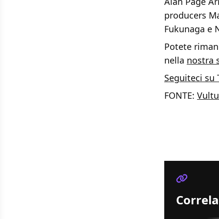
Alan Page Ar
producers Ma
Fukunaga e Ni
Potete rimane
nella
nostra 
Seguiteci su 
FONTE:
Vultu
Correla