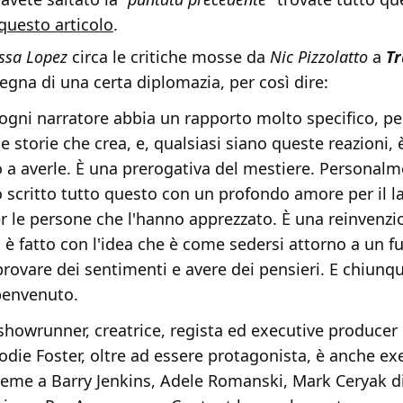
 questo articolo
.
Issa Lopez
circa le critiche mosse da
Nic Pizzolatto
a
Tr
egna di una certa diplomazia, per così dire:
ogni narratore abbia un rapporto molto specifico, pe
e storie che crea, e, qualsiasi siano queste reazioni, 
o a averle. È una prerogativa del mestiere. Personal
o scritto tutto questo con un profondo amore per il l
er le persone che l'hanno apprezzato. È una reinvenzi
d è fatto con l'idea che è come sedersi attorno a un f
 provare dei sentimenti e avere dei pensieri. E chiunq
 benvenuto.
showrunner, creatrice, regista ed executive producer 
Jodie Foster, oltre ad essere protagonista, è anche ex
ieme a Barry Jenkins, Adele Romanski, Mark Ceryak d