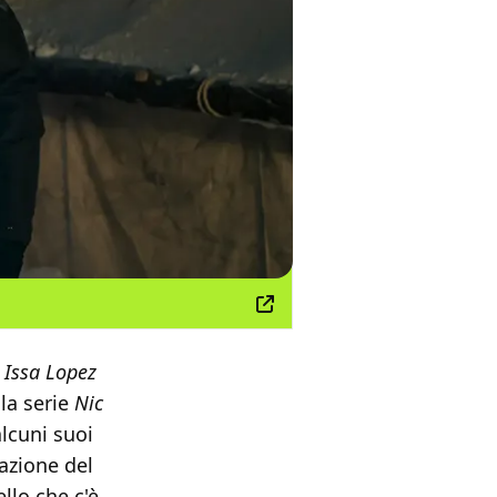
Issa Lopez
lla serie
Nic
alcuni suoi
azione del
llo che c'è