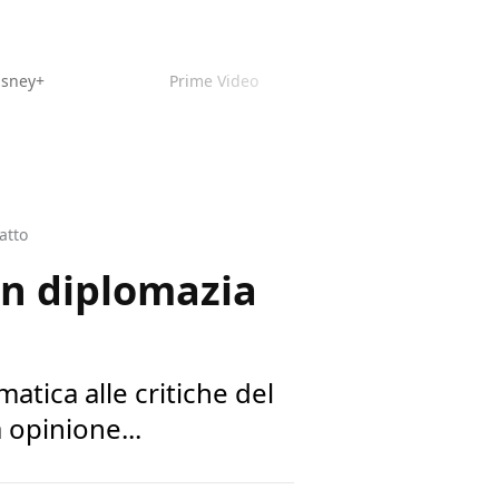
isney+
Prime Video
atto
on diplomazia
tica alle critiche del
 opinione...