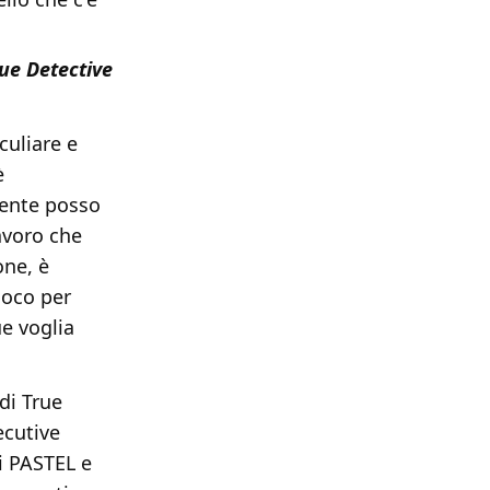
ue Detective
culiare e
è
mente posso
avoro che
one, è
uoco per
ue voglia
di True
ecutive
i PASTEL e