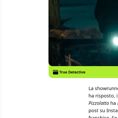
True Detective
La showrunn
ha risposto, i
Pizzolatto
ha a
post su Inst
franchise. Se