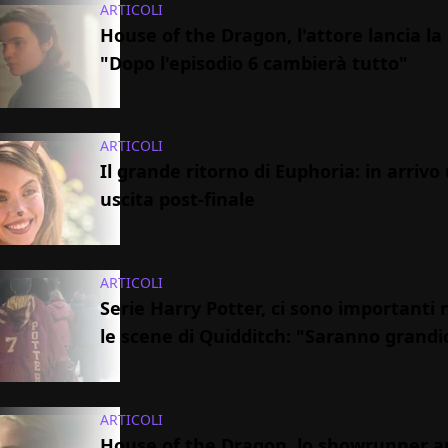
ARTICOLI
House of the Dragon, l'attore lancia l
"Dopo l'episodio 6 cambierà tutto"
ARTICOLI
Il grande ritorno di Euphoria: in arrivo
uscita post-finale
ARTICOLI
Serie Harry Potter, ci sono importanti 
le scene di Quidditch: "Saranno grandi
ARTICOLI
House of the Dragon, lo showrunner ant