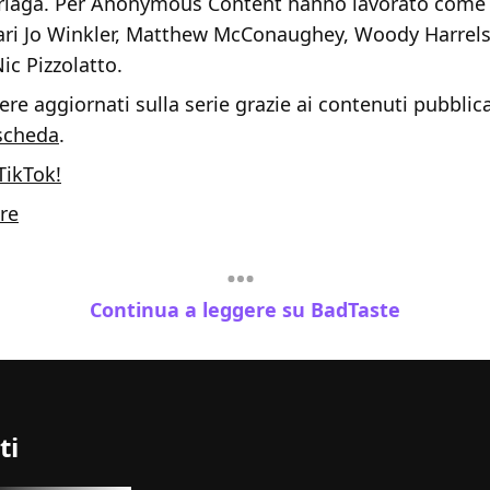
riaga. Per Anonymous Content hanno lavorato come 
ri Jo Winkler, Matthew McConaughey, Woody Harrelso
c Pizzolatto.
re aggiornati sulla serie grazie ai contenuti pubblica
scheda
.
TikTok!
re
Continua a leggere su BadTaste
ti