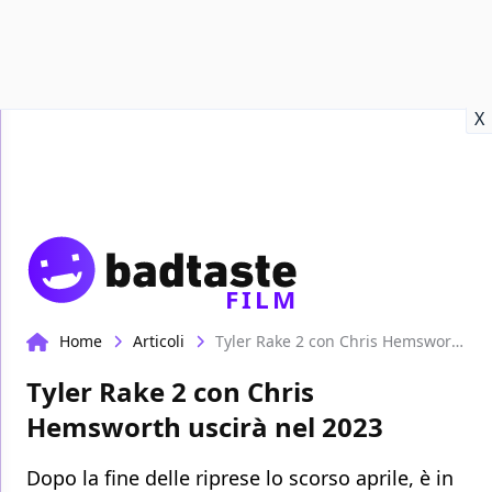
Recensioni
Format video
Marvel
Netflix
Disney+
Prime
X
FILM
Home
Articoli
Tyler Rake 2 con Chris Hemsworth uscirà nel 2023
Tyler Rake 2 con Chris
Hemsworth uscirà nel 2023
Dopo la fine delle riprese lo scorso aprile, è in