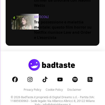
thriller da divorare con Naomi
Watts
ARTICOLI
4
Tra possessione e malattia
mentale: questo film horror su
Netflix riunisce Law and Order
e L'esorcista
Privacy Policy
Cookie Policy
Disclaimer
© 2026 BadTaste.it proprietà di
Digital Dreams s.r.l.
- Partita IVA:
11885930963 - Sede legale: Via Alberico Albricci 8, 20122 Milano
Italy -
info@digitaldreams.it