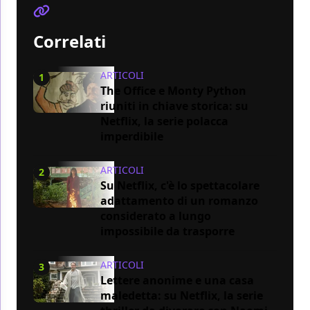
Correlati
ARTICOLI
1
The Office e Monty Python
riuniti in chiave storica: su
Netflix, la serie polacca
imperdibile
ARTICOLI
2
Su Netflix, c'è lo spettacolare
adattamento di un romanzo
considerato a lungo
impossibile da trasporre
ARTICOLI
3
Lettere anonime e una casa
maledetta: su Netflix, la serie