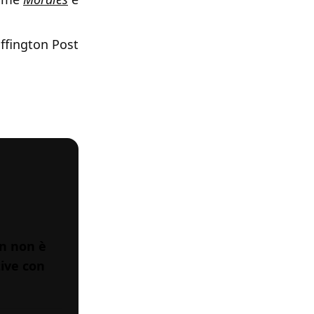
ffington Post
on non è
tive con