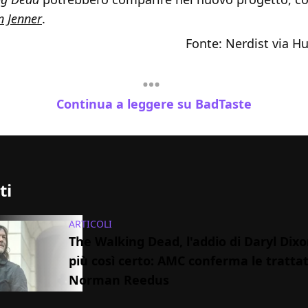
n Jenner
.
Fonte:
Nerdist via
Hu
Continua a leggere su BadTaste
ti
ARTICOLI
The Walking Dead, l'addio di Daryl Dix
più così certo: AMC conferma le tratta
Norman Reedus