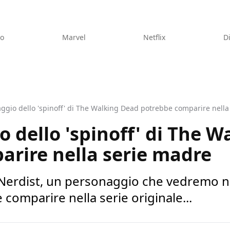
eo
Marvel
Netflix
D
ggio dello 'spinoff' di The Walking Dead potrebbe comparire nella
 dello 'spinoff' di The 
rire nella serie madre
erdist, un personaggio che vedremo nel
omparire nella serie originale...