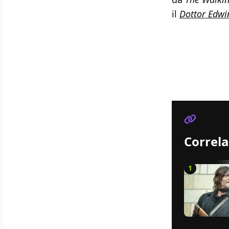
il
Dottor Edwi
Correla
1