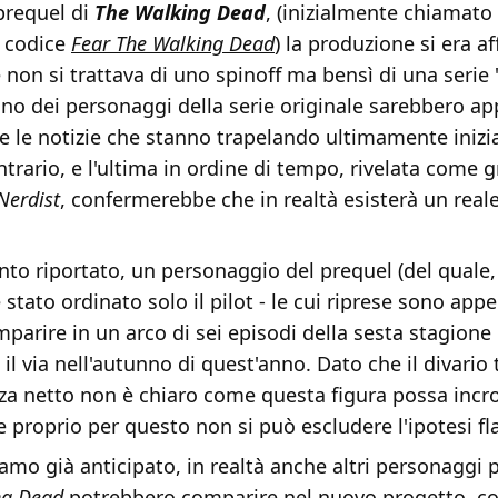
prequel di
The Walking Dead
, (inizialmente chiamato
n codice
Fear The Walking Dead
) la produzione si era a
 non si trattava di uno spinoff ma bensì di una serie
o dei personaggi della serie originale sarebbero app
e le notizie che stanno trapelando ultimamente inizi
ntrario, e l'ultima in ordine di tempo, rivelata come 
Nerdist
, confermerebbe che in realtà esisterà un real
o riportato, un personaggio del prequel (del quale, 
 stato ordinato solo il pilot - le cui riprese sono appe
arire in un arco di sei episodi della sesta stagione
il via nell'autunno di quest'anno. Dato che il divario
za netto non è chiaro come questa figura possa incro
 e proprio per questo non si può escludere l'ipotesi f
mo già anticipato, in realtà anche altri personaggi 
ng Dead
potrebbero comparire nel nuovo progetto, 