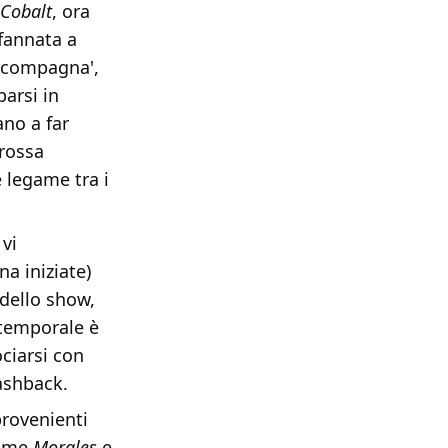
Cobalt
, ora
ffannata a
 'compagna',
arsi in
ano a far
grossa
e legame tra i
vi
na iniziate)
 dello show,
 temporale è
ciarsi con
lashback.
provenienti
come
Morales
e