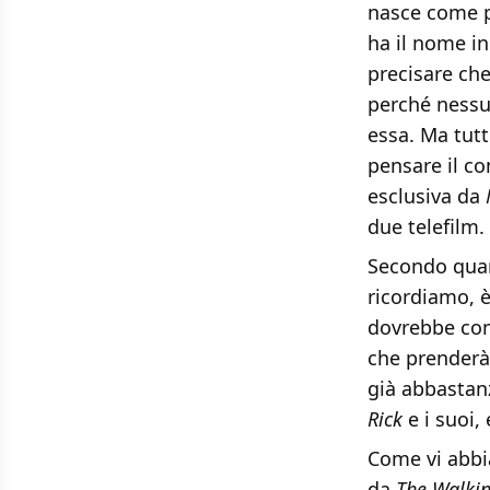
nasce come 
ha il nome i
precisare che
perché nessun
essa. Ma tutt
pensare il co
esclusiva da
due telefilm.
Secondo quant
ricordiamo, è
dovrebbe comp
che prenderà 
già abbastan
Rick
e i suoi,
Come vi abbia
da
The Walki