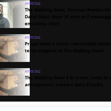
ARTICOLI
The Walking Dead, Norman Reedus dic
Daryl Dixon dopo 16 anni (e il messagg
emoziona i fan)
ARTICOLI
Preparatevi a tutto: i sostanziali cambi
terza stagione di The Walking Dead
ARTICOLI
The Walking Dead 3 in arrivo, tutte le 
anticipazioni: trama e data d'uscita