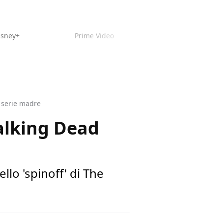
isney+
Prime Video
 serie madre
Walking Dead
lo 'spinoff' di The