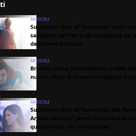
ti
ARTICOLI
Superman Man of Tomorrow: tutto que
sappiamo sul film e chi comparirà nel 
dell’Uomo d’Acciaio
ARTICOLI
Brainiac come Shakespeare: la folle id
nuovo villain di Superman spiazza il pu
ARTICOLI
Superman Man of Tomorrow, Ella Purne
Arjona nel cast? James Gunn dice la su
questa volta non si trattiene)