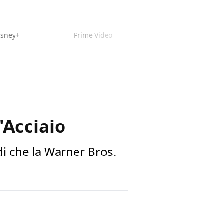
isney+
Prime Video
'Acciaio
di che la Warner Bros.