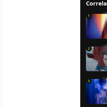
Correla
1
2
3