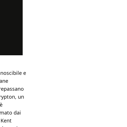
noscibile e
vane
ltrepassano
rypton, un
 è
smato dai
 Kent