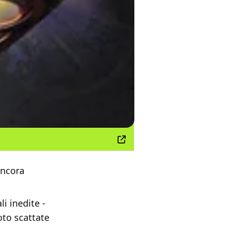
ancora
i inedite -
oto scattate