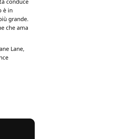
lità conduce
o è in
più grande.
one che ama
iane Lane,
ence