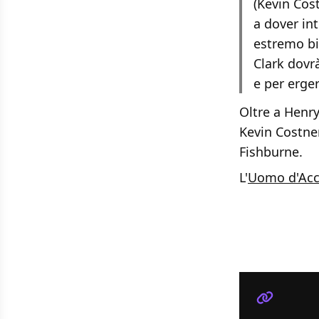
(Kevin Cost
a dover int
estremo bi
Clark dovr
e per erge
Oltre a Henr
Kevin Costne
Fishburne.
L'
Uomo d'Acc