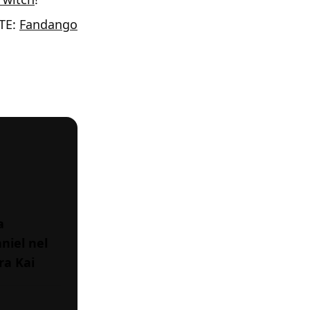
TE:
Fandango
a
aniel nel
ra Kai