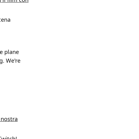
scena
he plane
g. We're
 nostra
Twitch
!