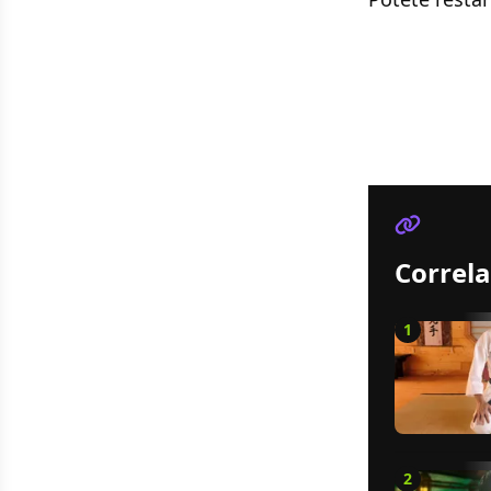
Correla
1
2