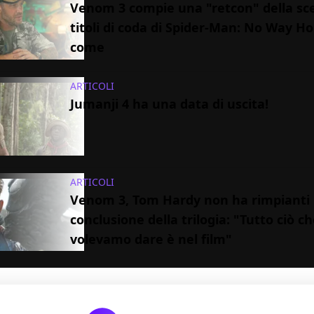
Venom 3 compie una "retcon" della sc
titoli di coda di Spider-Man: No Way H
come
ARTICOLI
Jumanji 4 ha una data di uscita!
ARTICOLI
Venom 3, Tom Hardy non ha rimpianti 
conclusione della trilogia: "Tutto ciò c
volevamo dare è nel film"