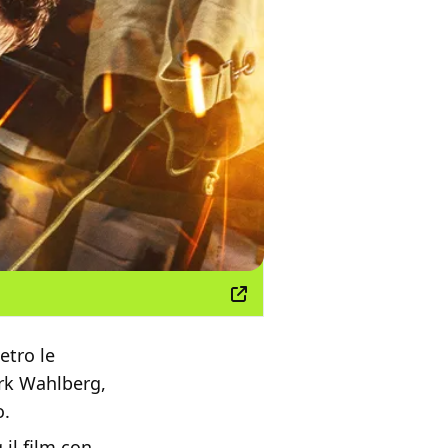
etro le
rk Wahlberg,
o.
il film con