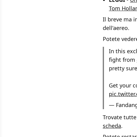
Tom Holla
Il breve ma i
dell'aereo.
Potete vedere
In this ex
fight from
pretty sure
Get your 
pic.twitte
— Fandan
Trovate tutte
scheda
.
Potete resta