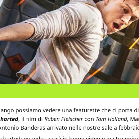
dango possiamo vedere una featurette che ci porta di
harted
, il film di
Ruben Fleischer
con
Tom Holland
, Ma
Antonio Banderas arrivato nelle nostre sale a febbrai
charted: quando uscirà in home video e in streaming 