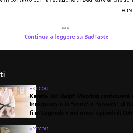
FON
Continua a leggere su BadTaste
ti
ARTICOLI
Karate Kid: Ralph Macchio continuerà 
interpretare la "verità e l'onestà" di D
film Legends e nei nuovi episodi di Cob
ARTICOLI