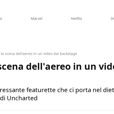
eo
Marvel
Netflix
D
la scena dell'aereo in un video dal backstage
scena dell'aereo in un vid
essante featurette che ci porta nel diet
m di Uncharted