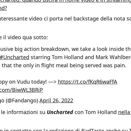
nd?
nteressante video ci porta nel backstage della nota 
 il video qua sotto:
clusive big action breakdown, we take a look inside t
#Uncharted
starring Tom Holland and Mark Wahlber
 that the only in flight meal being served was pain.
copy on Vudu today! —>
https://t.co/fKqR6waFfA
r.com/BiwWL3BRiP
go (@Fandango)
April 26, 2022
 le informazioni su
Uncharted
con Tom Holland
nella
re in contatto con la redazione di BadTaste anche
su 