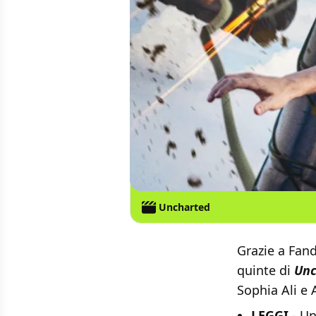
Uncharted
Grazie a Fan
quinte di
Unc
Sophia Ali e 
LEGGI
-
Un