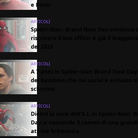
e Peter
ARTICOLI
Spider-Man: Brand New Day continua 
riscrivere il box office: è già il maggior
del 2026
ARTICOLI
A 7 anni in Spider-Man Brand New Day: 
del bambino che dai social è arrivato s
schermo
ARTICOLI
Dietro la voce dell'A.I. in Spider-Man:
Day si nasconde il cameo di una grand
attrice britannica