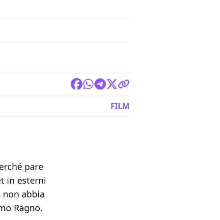
FILM
erché pare
t in esterni
s
non abbia
Uomo Ragno.