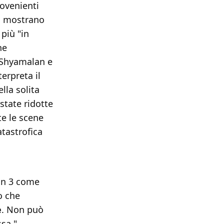
ovenienti
to mostrano
più "in
he
 Shyamalan e
terpreta il
lla solita
state ridotte
te le scene
tastrofica
an 3 come
o che
e
. Non può
ssa."