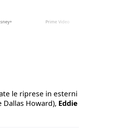
isney+
Prime Video
ate le riprese in esterni
e Dallas Howard),
Eddie