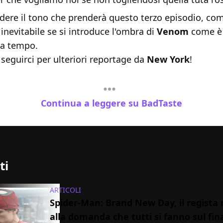
dere il tono che prenderà questo terzo episodio, co
 inevitabile se si introduce l'ombra di
Venom
come è 
da tempo.
seguirci per ulteriori reportage da
New York
!
Continua a leggere su BadTaste
ti
ARTICOLI
Spider-Man: Brand New Day, il regista 
alla domanda che tutti si fanno sul fin