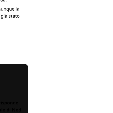
munque la
già stato
risponde
ale di Ned