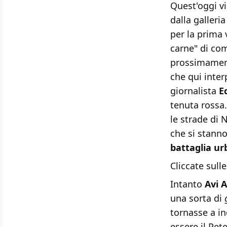
Quest'oggi v
dalla galleri
per la prima 
carne" di co
prossimamen
che qui inte
giornalista
E
tenuta rossa
le strade di 
che si stanno
battaglia u
Cliccate sulle
Intanto
Avi 
una sorta di
tornasse a in
essere il Pet