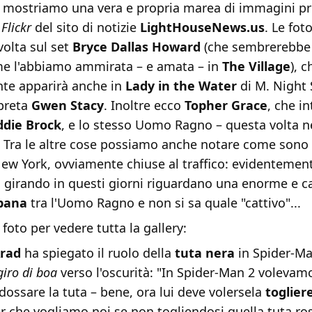
i mostriamo una vera e propria marea di immagini pr
a
Flickr
del sito di notizie
LightHouseNews.us
. Le fo
volta sul set
Bryce Dallas Howard
(che sembrerebbe 
me l'abbiamo ammirata – e amata – in
The Village
), c
te apparirà anche in
Lady in the Water
di M. Night
rpreta
Gwen Stacy
. Inoltre ecco
Topher Grace
, che in
ddie Brock
, e lo stesso Uomo Ragno – questa volta ne
. Tra le altre cose possiamo anche notare come sono 
New York, ovviamente chiuse al traffico: evidentemen
 girando in questi giorni riguardano una enorme e ca
rbana
tra l'Uomo Ragno e non si sa quale "cattivo"...
 foto per vedere tutta la gallery:
Arad
ha spiegato il ruolo della
tuta nera
in Spider-M
giro di boa
verso l'oscurità: "In Spider-Man 2 volevam
dossare la tuta – bene, ora lui deve volersela
toglier
er che vogliamo noi se non togliendosi quella tuta ro