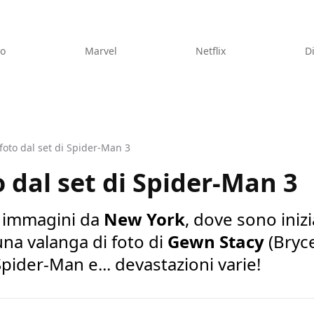
eo
Marvel
Netflix
D
foto dal set di Spider-Man 3
o dal set di Spider-Man 3
e immagini da
New York
, dove sono inizi
una valanga di foto di
Gewn Stacy
(Bryc
pider-Man e... devastazioni varie!