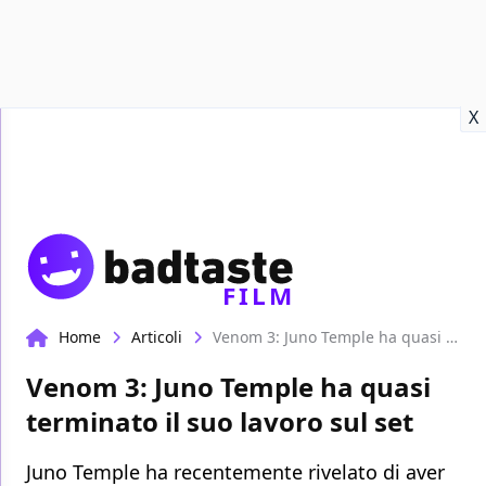
Recensioni
Format video
Marvel
Netflix
Disney+
Prime
X
FILM
Home
Articoli
Venom 3: Juno Temple ha quasi terminato il suo lavoro sul set
Venom 3: Juno Temple ha quasi
terminato il suo lavoro sul set
Juno Temple ha recentemente rivelato di aver