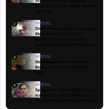
licenziamento di Jonathan
Majors, ma in un modo diverso
dal solito
ARTICOLI
2
Dietro la voce dell'A.I. in Spider-
Man: Brand New Day si
nasconde il cameo di una
grandissima attrice britannica
ARTICOLI
3
Mahershala Ali dice addio a
Blade e il motivo sorprende
tutti
ARTICOLI
4
Spider-Man: Brand New Day, la
scena post-credits spiegata: il
futuro di Tom Holland nell'MCU