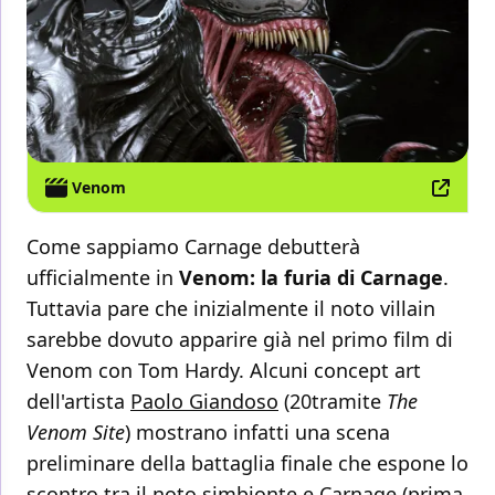
Venom
Come sappiamo Carnage debutterà
ufficialmente in
Venom: la furia di Carnage
.
Tuttavia pare che inizialmente il noto villain
sarebbe dovuto apparire già nel primo film di
Venom con Tom Hardy. Alcuni concept art
dell'artista
Paolo Giandoso
(20tramite
The
Venom Site
) mostrano infatti una scena
preliminare della battaglia finale che espone lo
scontro tra il noto simbionte e Carnage (prima