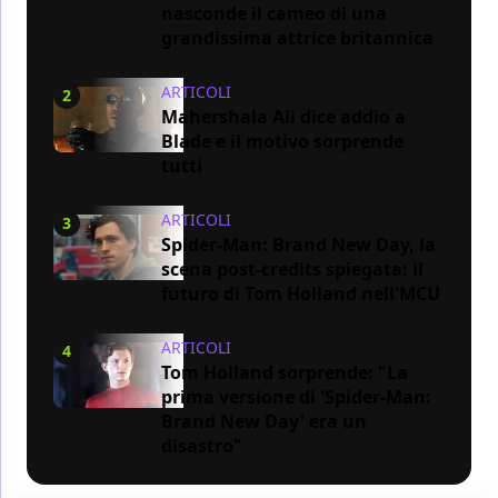
nasconde il cameo di una
grandissima attrice britannica
ARTICOLI
2
Mahershala Ali dice addio a
Blade e il motivo sorprende
tutti
ARTICOLI
3
Spider-Man: Brand New Day, la
scena post-credits spiegata: il
futuro di Tom Holland nell'MCU
ARTICOLI
4
Tom Holland sorprende: "La
prima versione di 'Spider-Man:
Brand New Day' era un
disastro"