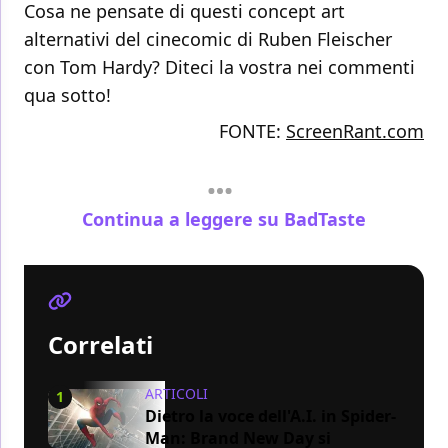
Cosa ne pensate di questi concept art
alternativi del cinecomic di Ruben Fleischer
con Tom Hardy? Diteci la vostra nei commenti
qua sotto!
FONTE:
ScreenRant.com
Continua a leggere su BadTaste
Correlati
ARTICOLI
1
Dietro la voce dell'A.I. in Spider-
Man: Brand New Day si