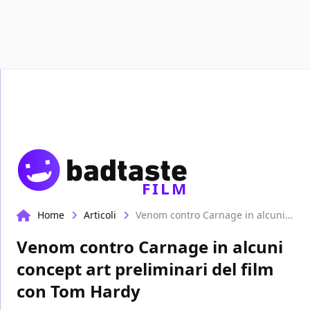
Recensioni
Format video
Marvel
Netflix
Disney+
Pr
FILM
Home
Articoli
Venom contro Carnage in alcuni concept art preliminari del film con Tom Hardy
Venom contro Carnage in alcuni
concept art preliminari del film
con Tom Hardy