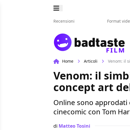
Recensioni
Format vid
FILM
Home
Articoli
Venom: il s
Venom: il simbi
concept art de
Online sono approdati d
cinecomic con Tom Hardy
di
Matteo Tosini