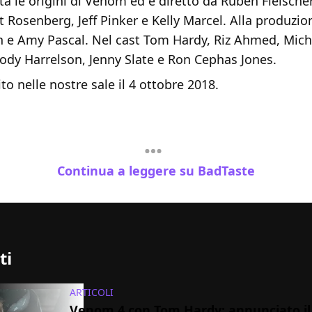
nta le origini di Venom ed è diretto da Ruben Fleische
tt Rosenberg, Jeff Pinker e Kelly Marcel. Alla produzio
 e Amy Pascal. Nel cast Tom Hardy, Riz Ahmed, Mich
ody Harrelson, Jenny Slate e Ron Cephas Jones.
o nelle nostre sale il 4 ottobre 2018.
Continua a leggere su BadTaste
ti
ARTICOLI
Venom 4 con Tom Hardy: annunciato i