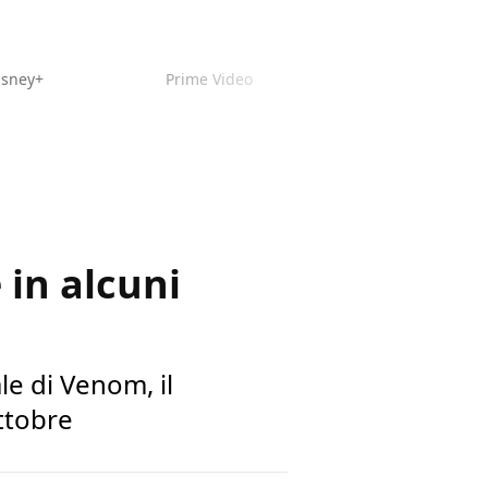
isney+
Prime Video
 in alcuni
le di Venom, il
ttobre