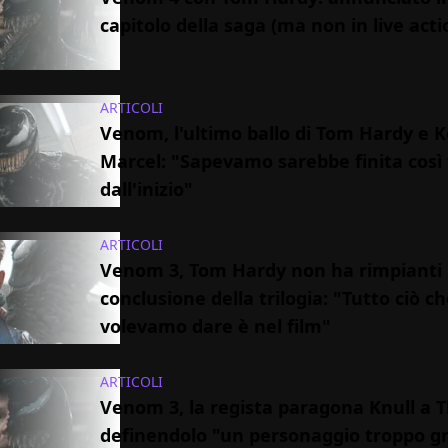
capitolo della saga (ma non in live acti
ARTICOLI
Venom, l'ultimo ballo di Tom Hardy e K
Marcel: "Sapevamo sarebbe finita così 
dall'inizio"
ARTICOLI
Venom 3, Tom Hardy non ha rimpianti 
conclusione della trilogia: "Tutto ciò c
volevamo dare è nel film"
ARTICOLI
Venom 3, la regista paragona Knull a 
definendolo "un personaggio troppo g