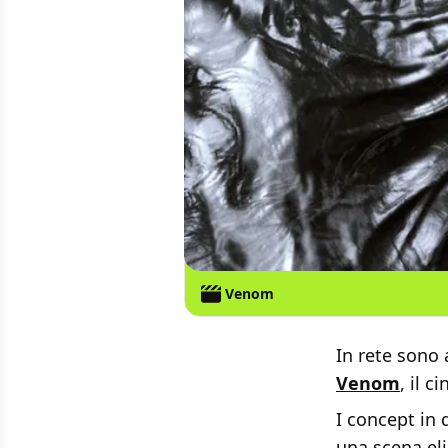
Venom
In rete sono 
Venom
, il 
I concept in
una scena eli