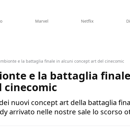
eo
Marvel
Netflix
D
imbionte e la battaglia finale in alcuni concept art del cinecomic
onte e la battaglia finale
l cinecomic
ei nuovi concept art della battaglia fina
 arrivato nelle nostre sale lo scorso o