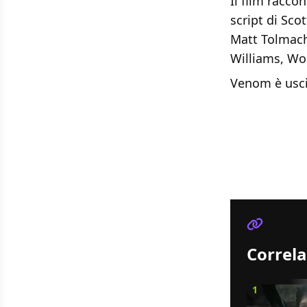
Il film racco
script di Sco
Matt Tolmach
Williams, Wo
Venom è uscit
Correla
1