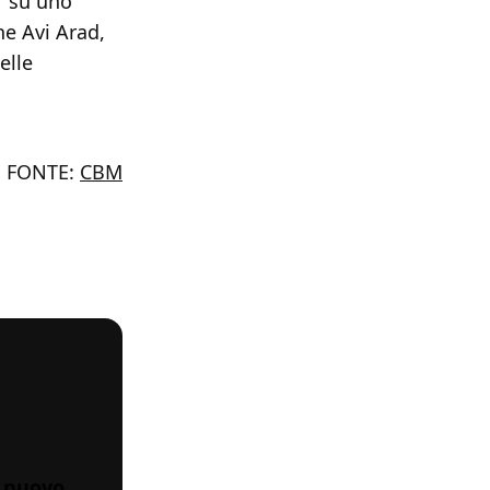
r su uno
ne Avi Arad,
elle
FONTE:
CBM
l nuovo