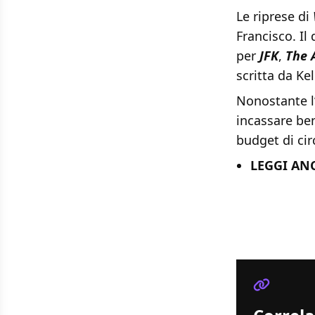
Le riprese di
Francisco. Il
per
JFK
,
The 
scritta da Ke
Nonostante l
incassare b
budget di cir
LEGGI AN