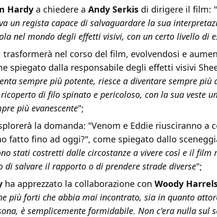
m Hardy
a chiedere a
Andy Serkis
di dirigere il film: "
va un regista capace di salvaguardare la sua interpretaz
la nel mondo degli effetti visivi, con un certo livello di 
i trasformerà nel corso del film, evolvendosi e aumen
e spiegato dalla responsabile degli effetti visivi Sh
enta sempre più potente, riesce a diventare sempre più
ricoperto di filo spinato e pericoloso, con la sua veste 
mpre più evanescente
";
esplorerà la domanda: "Venom e Eddie riusciranno a 
 fatto fino ad oggi?", come spiegato dallo sceneggi
no stati costretti dalle circostanze a vivere così e il film
o di salvare il rapporto o di prendere strade diverse
";
y
ha apprezzato la collaborazione con
Woody Harrel
ne più forti che abbia mai incontrato, sia in quanto attor
ona, è semplicemente formidabile. Non c'era nulla sul s