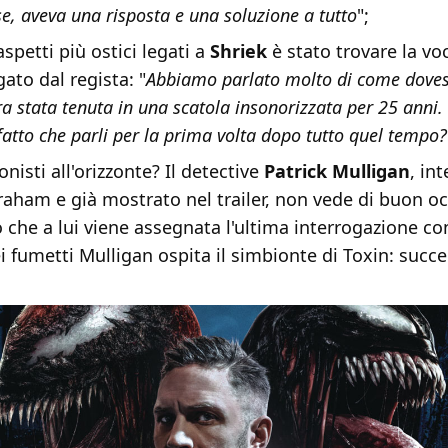
e, aveva una risposta e una soluzione a tutto
";
spetti più ostici legati a
Shriek
è stato trovare la vo
ato dal regista: "
Abbiamo parlato molto di come doves
ra stata tenuta in una scatola insonorizzata per 25 anni
l fatto che parli per la prima volta dopo tutto quel tempo?
onisti all'orizzonte? Il detective
Patrick Mulligan
, in
aham e già mostrato nel trailer, non vede di buon o
o che a lui viene assegnata l'ultima interrogazione co
i fumetti Mulligan ospita il simbionte di Toxin: succ