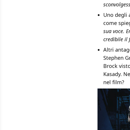
sconvolgess
Uno degli a
come spieg
sua voce. E
credibile i
Altri antag
Stephen Gr
Brock vist
Kasady. Ne
nel film?