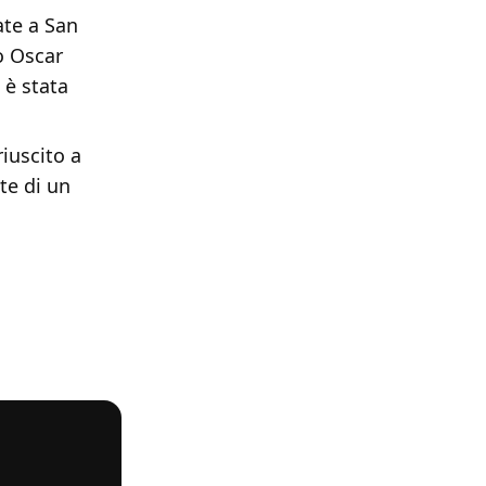
ate a San
o Oscar
 è stata
riuscito a
te di un