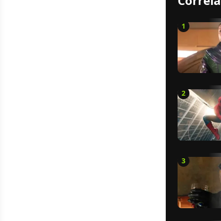
Correla
1
2
3