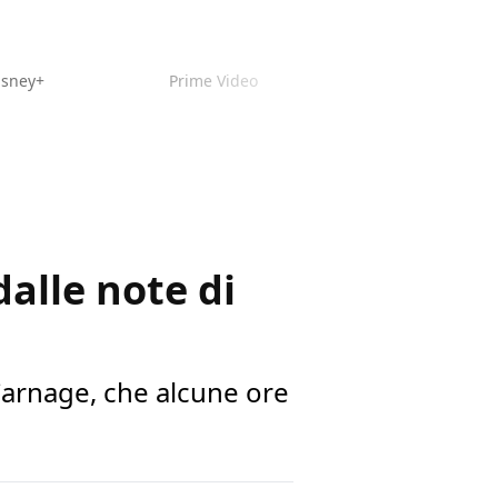
isney+
Prime Video
dalle note di
 Carnage, che alcune ore