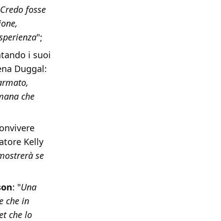
Credo fosse
ione,
esperienza
";
tando i suoi
eena Duggal:
 armato,
umana che
convivere
atore Kelly
 mostrerà se
son
: "
Una
e che in
et che lo