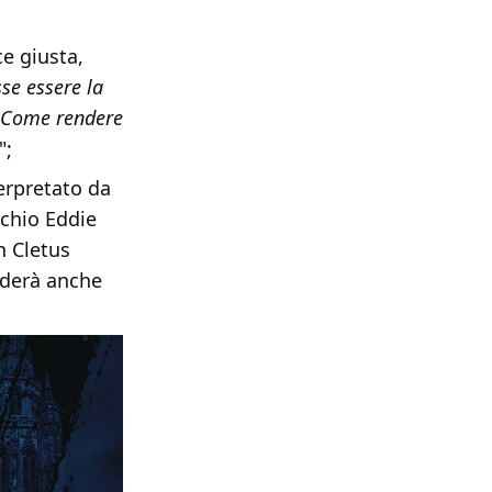
ce giusta,
se essere la
. Come rendere
";
terpretato da
cchio Eddie
n Cletus
ederà anche