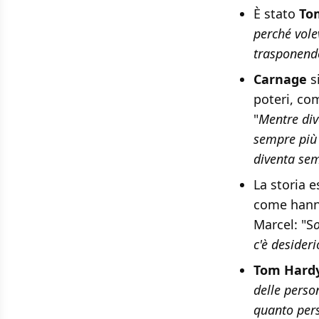
È stato
To
perché vole
trasponendo
Carnage
s
poteri, com
"
Mentre div
sempre più 
diventa se
La storia 
come hanno
Marcel: "S
o
c'è desideri
Tom Hard
delle perso
quanto pers