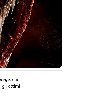
rnage
,
che
 gli ottimi