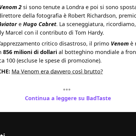
Venom 2
si sono tenute a Londra e poi si sono spost
 direttore della fotografia è Robert Richardson, premi
Aviator
e
Hugo Cabret
. La sceneggiatura, ricordiamo,
lly Marcel con il contributo di Tom Hardy.
’apprezzamento critico disastroso, il primo
Venom
è 
en
856 milioni di dollari
al botteghino mondiale a fron
ca 100 (escluse le spese di promozione).
CHE:
Ma Venom era davvero così brutto?
Continua a leggere su BadTaste