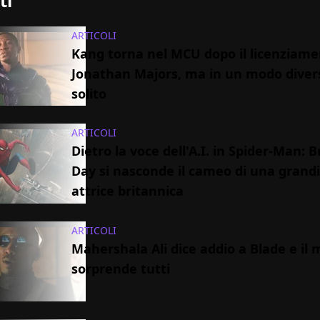
ti
ARTICOLI
Kang torna nel MCU dopo il licenziame
Jonathan Majors, ma in un modo diver
solito
ARTICOLI
Dietro la voce dell'A.I. in Spider-Man:
Day si nasconde il cameo di una grand
attrice britannica
ARTICOLI
Mahershala Ali dice addio a Blade e il 
sorprende tutti