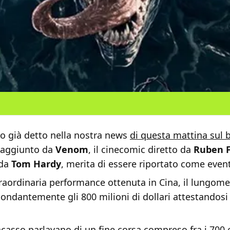
o già detto nella nostra news
di questa mattina sul b
 raggiunto da
Venom
, il cinecomic diretto da
Ruben F
 da
Tom Hardy
, merita di essere riportato come event
traordinaria performance ottenuta in Cina, il lungom
ndantemente gli 800 milioni di dollari attestandosi 
ncasso parlavano di un fine corsa compreso fra i 700 e