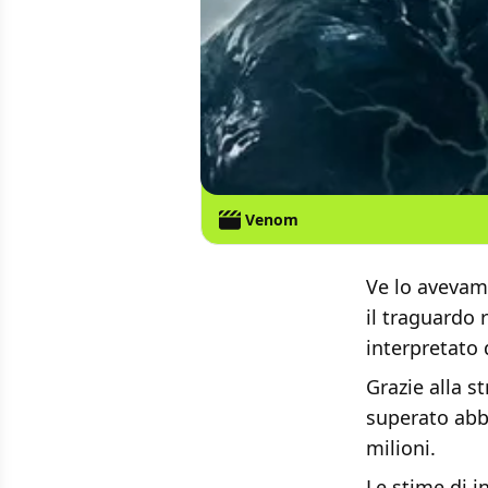
Venom
Ve lo avevam
il traguardo
interpretato
Grazie alla s
superato abbo
milioni.
Le stime di i