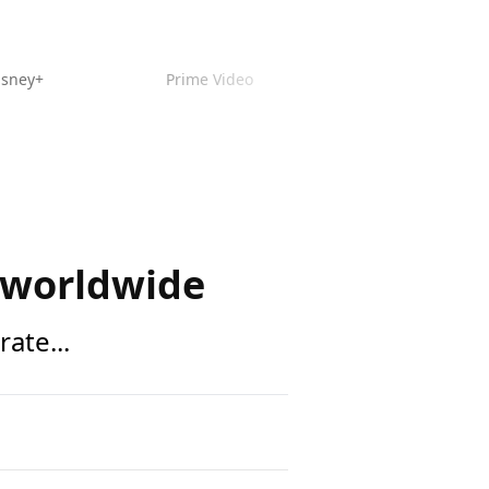
isney+
Prime Video
o worldwide
ate...