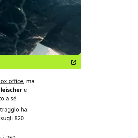
ox office
, ma
leischer
e
o a sé.
etraggio ha
sugli 820
 i 750