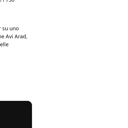
r su uno
ne Avi Arad,
elle