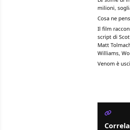
milioni, sogl
Cosa ne pens
Il film racco
script di Sco
Matt Tolmach
Williams, Wo
Venom è uscit
Correla