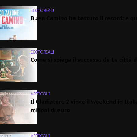
EDITORIALI
Buen Camino ha battuto il record: e qu
EDITORIALI
Come si spiega il successo de Le città 
ARTICOLI
Il Gladiatore 2 vince il weekend in Itali
milioni di euro
ARTICOLI