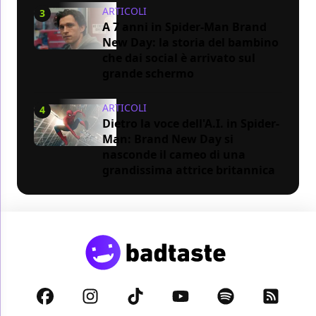
ARTICOLI
3
A 7 anni in Spider-Man Brand
New Day: la storia del bambino
che dai social è arrivato sul
grande schermo
ARTICOLI
4
Dietro la voce dell'A.I. in Spider-
Man: Brand New Day si
nasconde il cameo di una
grandissima attrice britannica