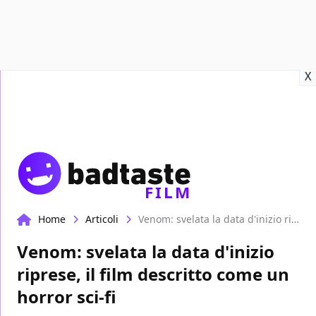
Recensioni
Format video
Marvel
Netflix
Disney+
Prime
X
FILM
Home
Articoli
Venom: svelata la data d'inizio riprese, il film descritto come un horror sci-fi
Venom: svelata la data d'inizio
riprese, il film descritto come un
horror sci-fi