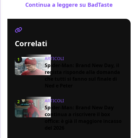
Continua a leggere su BadTaste
Correlati
ARTICOLI
1
Spider-Man: Brand New Day, il
regista risponde alla domanda
che tutti si fanno sul finale di
Ned e Peter
ARTICOLI
2
Spider-Man: Brand New Day
continua a riscrivere il box
office: è già il maggiore incasso
del 2026